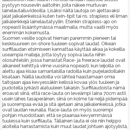
pystyyn nouseviin aaltoihin, joita näkee murtuvan
lainelautailuvideoilla. Lisäksi näitä lautoja on ajettavaksi
jalat jalkalenkeissä kuten twin-tipit tai ns. strapless eli ilman
jalkalenkkejä lainelautatyyliin. Etenkin strapless-ajo on
nopeasti lisääntymässä maailmalla, mutta vaatii myös
enemmän kokemusta.
Suomen vesille sopivat hieman paremmin pieneen tai
keskisuureen on-shore tuuleen sopivat laudat. Oikean
surffilaudan etsimiseen kannattaa käyttää aikaa ja kokeilla
useampia malleja, jotta löytyy sopiva lauta niihin
olosuhteisiin, jossa harrastat.Race- ja freerace laudat ovat
alkaneet kehittyä viime vuosina nopeasti, kun leijoilla on
alettu ajaa kisaa samanlaisilla radoilla kuin purjelaidoillakin
kisataan. Näillä laudoilla voi lähteä haastamaan omia
taitojaan ajaa kevyessäkin kelissä kovaa ylös tuuleen ja
pudotella jyrkästi alatuuleen takaisin. Surffilaudoista nämä
eroavat siinä, että race-lauta on leveämpi (aina 70cm asti),
usein lähes tasaperäinen, siinä on kolme tai neljä pidempää
ja suorempaa evää ja sitä ajetaan aina jalkalenkeissä, jotka
ovat laudan reunalla. Race-lauta on myös suorempi
pohjan muodoltaan, että se plaanaa kevyemmässä
tuulessa kuin surffilauta. Tällainen lauta ei ole niin helppo
aloitella harrastamista kuin muut laudat johtuen ajotyylistä,