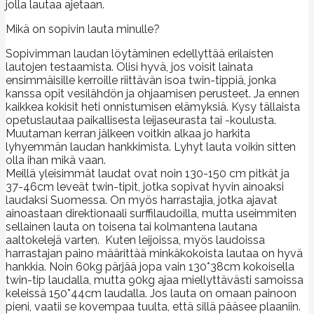
jolla lautaa ajetaan.
Mikä on sopivin lauta minulle?
Sopivimman laudan löytäminen edellyttää erilaisten
lautojen testaamista. Olisi hyvä, jos voisit lainata
ensimmäisille kerroille riittävän isoa twin-tippiä, jonka
kanssa opit vesilähdön ja ohjaamisen perusteet. Ja ennen
kaikkea kokisit heti onnistumisen elämyksiä. Kysy tällaista
opetuslautaa paikallisesta leijaseurasta tai -koulusta.
Muutaman kerran jälkeen voitkin alkaa jo harkita
lyhyemmän laudan hankkimista. Lyhyt lauta voikin sitten
olla ihan mikä vaan.
Meillä yleisimmät laudat ovat noin 130-150 cm pitkät ja
37-46cm leveät twin-tipit, jotka sopivat hyvin ainoaksi
laudaksi Suomessa. On myös harrastajia, jotka ajavat
ainoastaan direktionaali surffilaudoilla, mutta useimmiten
sellainen lauta on toisena tai kolmantena lautana
aaltokelejä varten. Kuten leijoissa, myös laudoissa
harrastajan paino määrittää minkäkokoista lautaa on hyvä
hankkia. Noin 60kg pärjää jopa vain 130*38cm kokoisella
twin-tip laudalla, mutta 90kg ajaa miellyttävästi samoissa
keleissä 150*44cm laudalla. Jos lauta on omaan painoon
pieni, vaatii se kovempaa tuulta, että sillä pääsee plaaniin.