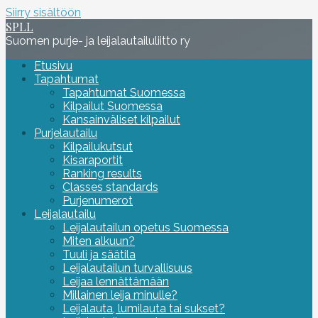
Siirry sisältöön
SPLL
Suomen purje- ja leijalautailuliitto ry
Etusivu
Tapahtumat
Tapahtumat Suomessa
Kilpailut Suomessa
Kansainväliset kilpailut
Purjelautailu
Kilpailukutsut
Kisaraportit
Ranking results
Classes standards
Purjenumerot
Leijalautailu
Leijalautailun opetus Suomessa
Miten alkuun?
Tuuli ja säätila
Leijalautailun turvallisuus
Leijaa lennättämään
Millainen leija minulle?
Leijalauta, lumilauta tai sukset?