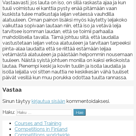
Vastaavasti, jos lauta on iso, on sillä raskasta ajaa ja kun
tuuli voimistuu ei kanttia pysty enää pitämään vaan
kuskista tulee matkustaja leijan vetäessä vauhdilla
alatuuleen. Oman painon lisäksi myös käytetty leijakoko
vaikuttaa sopivaan lautaan niin, että iso ja vetävä leija
tarvitsee isomman laudan, että se toimii parhaalla
mahdollisella tavalla. Tämä johtuu siitä, että laudalla
vastustetaan leijan vetoa alatuuleen ja tarvitaan tarpeeksi
pinta-alaa laudalta että se riittää estämään leijaa
vetämästä alatuuleen ja päästään helpommin nousemaan
tuuleen. Näistä syistä johtuen monilla on kaksi erikokoista
lautaa. Pienempi keski ja koviin tuuliin ja isolla laudalla ja
isolla leijalla voi sitten nauttia ne keskikesän vähä tuuliset
päivät vesillä kun muu porukka odottaa tuulta rannassa.
Vastaa
Sinun täytyy
kirjautua sisään
kommentoidaksesi.
Haku:
Courses and Training
Competitions in Finland
Competitions worldwide