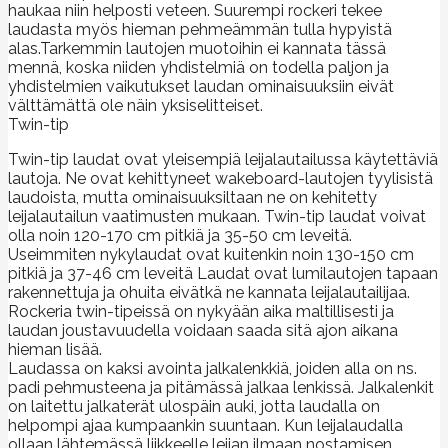
haukaa niin helposti veteen. Suurempi rockeri tekee
laudasta myös hieman pehmeämmän tulla hypyistä
alas.Tarkemmin lautojen muotoihin ei kannata tässä
mennä, koska niiden yhdistelmiä on todella paljon ja
yhdistelmien vaikutukset laudan ominaisuuksiin eivät
välttämättä ole näin yksiselitteiset.
Twin-tip
Twin-tip laudat ovat yleisempiä leijalautailussa käytettäviä
lautoja. Ne ovat kehittyneet wakeboard-lautojen tyylisistä
laudoista, mutta ominaisuuksiltaan ne on kehitetty
leijalautailun vaatimusten mukaan. Twin-tip laudat voivat
olla noin 120-170 cm pitkiä ja 35-50 cm leveitä.
Useimmiten nykylaudat ovat kuitenkin noin 130-150 cm
pitkiä ja 37-46 cm leveitä Laudat ovat lumilautojen tapaan
rakennettuja ja ohuita eivätkä ne kannata leijalautailijaa.
Rockeria twin-tipeissä on nykyään aika maltillisesti ja
laudan joustavuudella voidaan saada sitä ajon aikana
hieman lisää.
Laudassa on kaksi avointa jalkalenkkiä, joiden alla on ns.
padi pehmusteena ja pitämässä jalkaa lenkissä. Jalkalenkit
on laitettu jalkaterät ulospäin auki, jotta laudalla on
helpompi ajaa kumpaankin suuntaan. Kun leijalaudalla
ollaan lähtemässä liikkeelle leijan ilmaan nostamisen