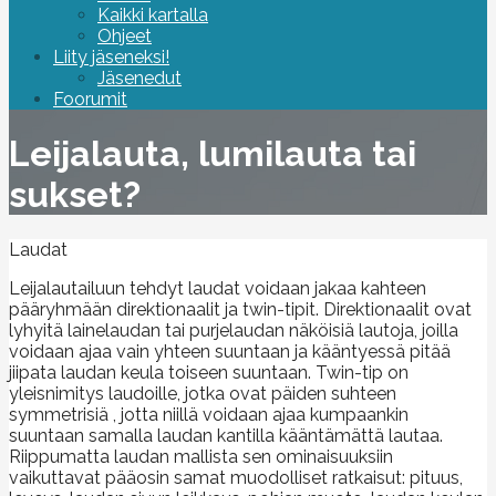
Kaikki kartalla
Ohjeet
Liity jäseneksi!
Jäsenedut
Foorumit
Leijalauta, lumilauta tai
sukset?
Laudat
Leijalautailuun tehdyt laudat voidaan jakaa kahteen
pääryhmään direktionaalit ja twin-tipit. Direktionaalit ovat
lyhyitä lainelaudan tai purjelaudan näköisiä lautoja, joilla
voidaan ajaa vain yhteen suuntaan ja kääntyessä pitää
jiipata laudan keula toiseen suuntaan. Twin-tip on
yleisnimitys laudoille, jotka ovat päiden suhteen
symmetrisiä , jotta niillä voidaan ajaa kumpaankin
suuntaan samalla laudan kantilla kääntämättä lautaa.
Riippumatta laudan mallista sen ominaisuuksiin
vaikuttavat pääosin samat muodolliset ratkaisut: pituus,