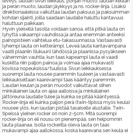
leveys, laudan sivun leikkaus, pohjan muoto, laudan keulan
ja perän muoto, laudan jäykkyys ja ns. rocker-linja. Lisäksi
direktionaaleissa vaikuttaa laudan paksuus ja paksuimman
kohdan sijainti, joilla saadaan laudalle haluttu kantavuus
haluttuun paikkaan.
Hyvin yleisellä tasolla voidaan sanoa, että pitkä lauta on
lyhyttä vakaampi vauhdissa ja antaa enemmän anteeksi
painopisteen vaihtelua etu-takasuunnassa. Vastaavasti
lyhempi lauta on ketterämpi. Leveä lauta kantavampana
vaatii plaaniin (liukuun) lähdössä ja plaanissa pysyäkseen
vähemmän vauhtia, kun taas kapeampi lauta ei vaadi
kuskilta niin paljon painoa ja voimaa ajaa mukavasti
kovissa nopeuksissa/tuulissa. Sivun leikkauksessa
suorempi lauta nousee paremmin tuuleen ja vastaavasti
leikkaukseltaan kaarevampi taas kääntyy paremmin.
Laudan keulan ja perän muodot vaikuttavat siihen
minkälainen lauta on ajaa aalloissa ja minkälainen
jättöreuna laudalle tulee ja kuinka se pitää kääntyessä.
Rocker-linja eli kuinka paljon perä (twin-tipissä myös keula)
nousee ylös, kun laudan pistää tasaiselle alustalle. Twin-
tipeissä yleinen rocker on noin 2-5cm. Mitä suorempi
rocker-linja on eli nousu on pienempää, sen helpommin
lauta plaanaa. Isolla rockerilla oleva lauta on taas
mukavampi ajaa aallokossa, koska kaarevana sen keula ei