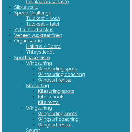
Leijalautailusanasto
Siipilautailu
Speed Challenge
Tulokset – kesä
Tulokset – talvi
Yyterin surfkeskus
Veneen vuokraaminen
Organisaatio
Hallitus / Board
Yhteystiedot
Spottihakemisto
Windsurfing
Windsurfing spots
Windsurfing coaching
Windsurf rental
Kitesurfing
Kitesurfing spots
Kite schools
Kite rental
Wingsurfing
Wingsurfing spots
Wingsurf coaching
Wingsurf rental
Seurat