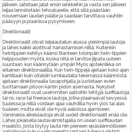
jälkeen, laitetaan jalat ensin lenkkeihin ja vasta sen jälkeen
leijaa lennätetään tehoalueelle, että sillä päästään
nousemaan laudan päälle ja saadaan tarvittava vauhtiin
pääsyyn ja plaanissa pysymiseen.
Direktionaalit
Direktionaalit olivat leijalautailun alussa yleisimpiä lautoja
ja lähes kaikki aloittivat harrastamisen niillä. Kuitenkin
twintippien kehitys käänsi tilanteen toisinpäin twin-tippien
helppouden myötä, koska niitä ei tarvitse jiipata uuteen
suuntaan, kun käännytään ympäri Myös ajotekniikka on
erilainen direktionaalilla. Kun twin-tippejä ajetaan koko ajan
kantillaan kuin oltaisiin lumilaudalla tekemässä käännöstä,
ajetaan direktionaalia tasapohjalla ja luotetaan evien
tuottamaan pitoon kantin pidon asemasta. Nykyiset
direktionaalit ovat useimmiten aaltoihin tehtyjä surffilautoja
tai ns. race tai freerace lautoja, jotka plaanaavat kevyessä
tuulessa ja niillä voidaan ajaa vauhdilla hyvin ylös tai alas
tuuleen, mutta eivät ole hyviä aalloissa ajamiseen.
Varsinaisia alkeislautoja eivät uudet direktionaalit enää ole.
Lähes jokaisella lautavalmistajalla on usean surffilaudan
maalisto, josta löytyy lauta niin pieneen epäsäännölliseen
aallokkoon kuin suuriin mereltä rantaan tullessa siististi