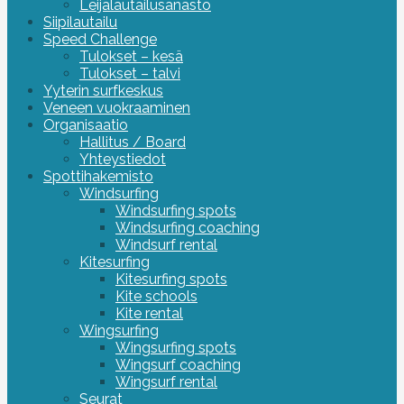
Leijalautailusanasto
Siipilautailu
Speed Challenge
Tulokset – kesä
Tulokset – talvi
Yyterin surfkeskus
Veneen vuokraaminen
Organisaatio
Hallitus / Board
Yhteystiedot
Spottihakemisto
Windsurfing
Windsurfing spots
Windsurfing coaching
Windsurf rental
Kitesurfing
Kitesurfing spots
Kite schools
Kite rental
Wingsurfing
Wingsurfing spots
Wingsurf coaching
Wingsurf rental
Seurat