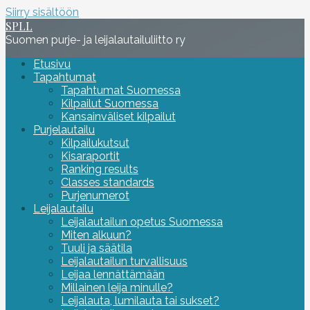
Siirry sisältöön
SPLL
Suomen purje- ja leijalautailuliitto ry
Etusivu
Tapahtumat
Tapahtumat Suomessa
Kilpailut Suomessa
Kansainväliset kilpailut
Purjelautailu
Kilpailukutsut
Kisaraportit
Ranking results
Classes standards
Purjenumerot
Leijalautailu
Leijalautailun opetus Suomessa
Miten alkuun?
Tuuli ja säätila
Leijalautailun turvallisuus
Leijaa lennättämään
Millainen leija minulle?
Leijalauta, lumilauta tai sukset?