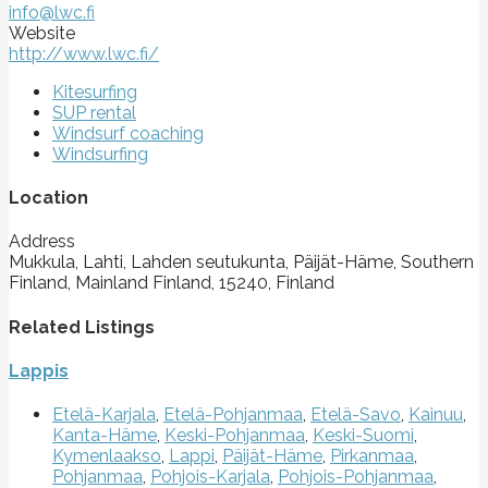
info@lwc.fi
Website
http://www.lwc.fi/
Kitesurfing
SUP rental
Windsurf coaching
Windsurfing
Location
Address
Mukkula, Lahti, Lahden seutukunta, Päijät-Häme, Southern
Finland, Mainland Finland, 15240, Finland
Related Listings
Lappis
Etelä-Karjala
,
Etelä-Pohjanmaa
,
Etelä-Savo
,
Kainuu
,
Kanta-Häme
,
Keski-Pohjanmaa
,
Keski-Suomi
,
Kymenlaakso
,
Lappi
,
Päijät-Häme
,
Pirkanmaa
,
Pohjanmaa
,
Pohjois-Karjala
,
Pohjois-Pohjanmaa
,