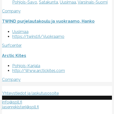
Pohjois-Savo
,
Satakunta
,
Uusimaa
,
Varsinais-Suomi
Company
TWIND purjelautakoulu ja vuokraamo, Hanko
Uusimaa
https://twind.fi/Vuokraamo
Surfcenter
Arctic Kites
Pohjois-Karjala
http://Www.arctickites.com
Company
Suomen purje- ja leijalautaliitto ry
Yhteystiedot ja laskutusosoite
info@spll.fi
jasenrekisteri@spll.fi