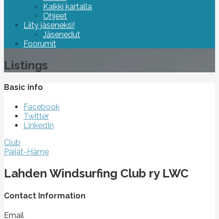
Kaikki kartalla
Ohjeet
Liity jäseneksi!
Jäsenedut
Foorumit
Listings
Basic info
Facebook
Twitter
LinkedIn
Club
Päijät-Häme
Lahden Windsurfing Club ry LWC
Contact Information
Email