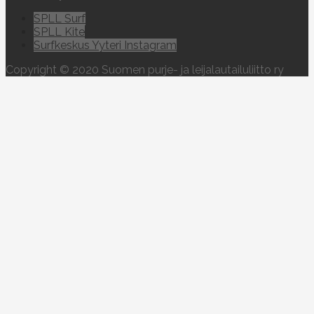
SPLL Surf
SPLL Kite
Surfkeskus Yyteri Instagram
Copyright © 2020 Suomen purje- ja leijalautailuliitto ry