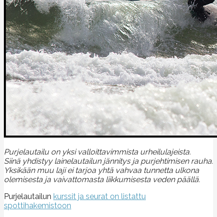
Purjelautailu on yksi valloittavimmista urheilulajeista.
Siinä yhdistyy lainelautailun jännitys ja purjehtimisen rauha.
Yksikään muu laji ei tarjoa yhtä vahvaa tunnetta ulkona
olemisesta ja vaivattomasta liikkumisesta veden päällä.
Purjelautailun
kurssit ja seurat on listattu
spottihakemistoon