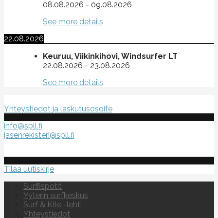
08.08.2026
-
09.08.2026
See more details
22.08.2026
Keuruu, Viikinkihovi, Windsurfer LT
22.08.2026
-
23.08.2026
See more details
Suomen purje- ja leijalautaliitto ry
Yhteystiedot ja laskutusosoite
info@spll.fi
jasenrekisteri@spll.fi
Tilaa uutiskirje
Surffispotit
Yyterin surfkeskus
Surf & Kite -lehti
Yhteystiedot