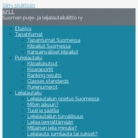
Siirry sisältöön
SPLL
Suomen purje- ja leijalautailuliitto ry
Etusivu
Tapahtumat
Tapahtumat Suomessa
Kilpailut Suomessa
Kansainväliset kilpailut
Purjelautailu
Kilpailukutsut
Kisaraportit
Ranking results
Classes standards
Purjenumerot
Leijalautailu
Leijalautailun opetus Suomessa
Miten alkuun?
Tuuli ja säätila
Leijalautailun turvallisuus
Leijaa lennättämään
Millainen leija minulle?
Leijalauta, lumilauta tai sukset?