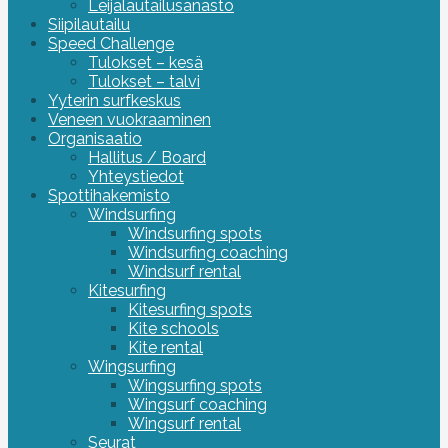
Leijalautailusanasto
Siipilautailu
Speed Challenge
Tulokset – kesä
Tulokset – talvi
Yyterin surfkeskus
Veneen vuokraaminen
Organisaatio
Hallitus / Board
Yhteystiedot
Spottihakemisto
Windsurfing
Windsurfing spots
Windsurfing coaching
Windsurf rental
Kitesurfing
Kitesurfing spots
Kite schools
Kite rental
Wingsurfing
Wingsurfing spots
Wingsurf coaching
Wingsurf rental
Seurat