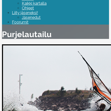
Kaikki kartalla
Ohjeet
Liity jäseneksi!
Jäsenedut
Foorumit
Purjelautailu