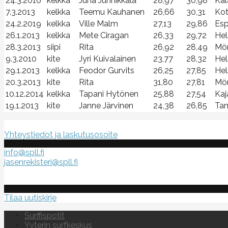
24.3.2016
kelkka
Juha Junnikkala
28,97
30,98
Kal
7.3.2013
kelkka
Teemu Kauhanen
26,66
30,31
Kot
24.2.2019
kelkka
Ville Malm
27,13
29,86
Es
26.1.2013
kelkka
Mete Ciragan
26,33
29,72
Hel
28.3.2013
siipi
Rita
26,92
28,49
Mö
9.3.2010
kite
Jyri Kuivalainen
23,77
28,32
Hel
29.1.2013
kelkka
Feodor Gurvits
26,25
27,85
Hel
20.3.2013
kite
Rita
31,80
27,81
Mö
10.12.2014
kelkka
Tapani Hytönen
25,88
27,54
Kaj
19.1.2013
kite
Janne Järvinen
24,38
26,85
Tam
Suomen purje- ja leijalautaliitto ry
Yhteystiedot ja laskutusosoite
info@spll.fi
jasenrekisteri@spll.fi
Tilaa uutiskirje
Surffispotit
Yyterin surfkeskus