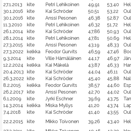
27.1.2013
kite
Petri Lehikoinen
49,91
53,40
Hel
30.1.2016
kite
Kai Schröder
50,51
53,22
Oul
30.1.2016
kite
Anssi Pesonen
46,38
52,87
Oul
11.3.2010
kite
Petri Lehikoinen
46,32
51,72
Hel
26.1.2014
kite
Kai Schröder
47,86
50,93
Ou
28.1.2014
kite
Petri Lehikoinen
47,81
50,69
Hel
27.3.2015
kite
Anssi Pesonen
43,19
48,33
Oul
27.3.2022
kelkka
Feodor Gurvits
46,59
47,46
Bo
9.3.2014
kite
Ville Hämäläinen
44,17
46,97
Jär
12.2.2024
kelkka
Kai Mäkelä
43,87
46,33
Ha
20.4.2013
kite
Kai Schröder
44,04
46,11
Oul
26.3.2022
kite
Kai Schröder
45,40
45,88
Nal
8.2.2015
kelkka
Feodor Gurvits
38,57
44,60
Es
26.2.2017
kite
Anssi Pesonen
42,70
44,02
Oul
6.1.2009
kite
Jyrki Eschner
39,69
43,75
Tam
14.3.2014
kelkka
Miska Myllys
41,20
43,74
Lap
7.4.2018
kite
Kai Schröder
41,40
43,55
Ou
22.2.2015
kite
Mikko Toivonen
39,26
43,40
Hel