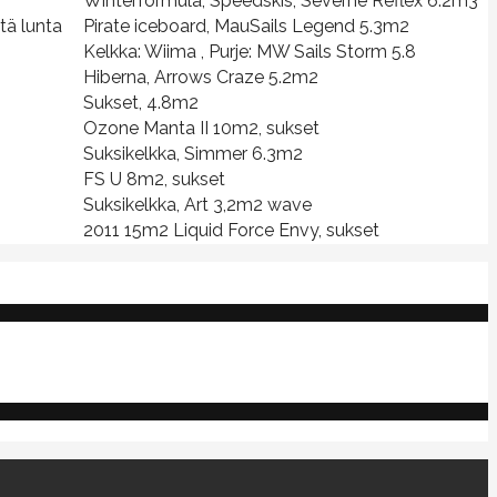
Winterformula, Speedskis, Severne Reflex 6.2m3
ä lunta
Pirate iceboard, MauSails Legend 5.3m2
Kelkka: Wiima , Purje: MW Sails Storm 5.8
Hiberna, Arrows Craze 5.2m2
Sukset, 4.8m2
Ozone Manta II 10m2, sukset
Suksikelkka, Simmer 6.3m2
FS U 8m2, sukset
Suksikelkka, Art 3,2m2 wave
2011 15m2 Liquid Force Envy, sukset