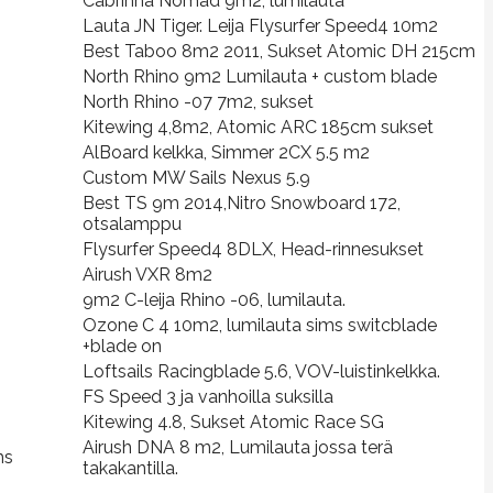
Cabrinha Nomad 9m2, lumilauta
Lauta JN Tiger. Leija Flysurfer Speed4 10m2
Best Taboo 8m2 2011, Sukset Atomic DH 215cm
North Rhino 9m2 Lumilauta + custom blade
North Rhino -07 7m2, sukset
Kitewing 4,8m2, Atomic ARC 185cm sukset
AlBoard kelkka, Simmer 2CX 5.5 m2
Custom MW Sails Nexus 5.9
Best TS 9m 2014,Nitro Snowboard 172,
otsalamppu
Flysurfer Speed4 8DLX, Head-rinnesukset
Airush VXR 8m2
9m2 C-leija Rhino -06, lumilauta.
Ozone C 4 10m2, lumilauta sims switcblade
+blade on
Loftsails Racingblade 5.6, VOV-luistinkelkka.
FS Speed 3 ja vanhoilla suksilla
Kitewing 4.8, Sukset Atomic Race SG
Airush DNA 8 m2, Lumilauta jossa terä
ms
takakantilla.