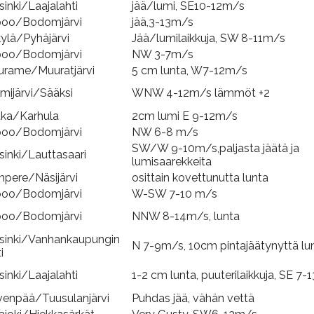
sinki/Laajalahti
jää/lumi, SE10-12m/s
poo/Bodomjärvi
jää,3-13m/s
ylä/Pyhäjärvi
Jää/lumilaikkuja, SW 8-11m/s
poo/Bodomjärvi
NW 3-7m/s
rame/Muuratjärvi
5 cm lunta, W7-12m/s
mijärvi/Sääksi
WNW 4-12m/s lämmöt +2
ka/Karhula
2cm lumi E 9-12m/s
poo/Bodomjärvi
NW 6-8 m/s
SW/W 9-10m/s,paljasta jäätä ja
sinki/Lauttasaari
lumisaarekkeita
pere/Näsijärvi
osittain kovettunutta lunta
poo/Bodomjärvi
W-SW 7-10 m/s
poo/Bodomjärvi
NNW 8-14m/s, lunta
sinki/Vanhankaupungin
N 7-9m/s, 10cm pintajäätynyttä lu
i
sinki/Laajalahti
1-2 cm lunta, puuterilaikkuja, SE 7
venpää/Tuusulanjärvi
Puhdas jää, vähän vettä