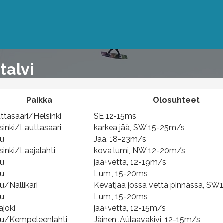
talvi
Paikka
Olosuhteet
ttasaari/Helsinki
SE 12-15ms
sinki/Lauttasaari
karkea jää, SW 15-25m/s
lu
Jää, 18-23m/s
sinki/Laajalahti
kova lumi, NW 12-20m/s
lu
jää+vettä, 12-19m/s
lu
Lumi, 15-20ms
u/Nallikari
Kevätjää jossa vettä pinnassa, S
lu
Lumi, 15-20ms
ajoki
jää+vettä, 12-15m/s
u/Kempeleenlahti
Jäinen ‚Äùlaavakivi, 12-15m/s