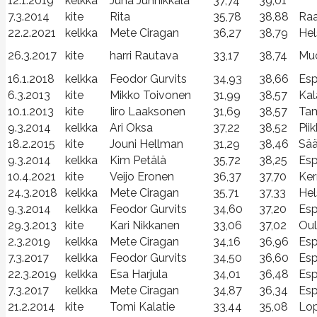
12.1.2019
kelkka
Juha Junnikkala
37,74
39,01
7.3.2014
kite
Rita
35,78
38,88
Raa
22.2.2021
kelkka
Mete Ciragan
36,27
38,79
Hel
26.3.2017
kite
harri Rautava
33,17
38,74
Muo
16.1.2018
kelkka
Feodor Gurvits
34,93
38,66
Es
6.3.2013
kite
Mikko Toivonen
31,99
38,57
Kal
10.1.2013
kite
Iiro Laaksonen
31,69
38,57
Tam
9.3.2014
kelkka
Ari Oksa
37,22
38,52
Pii
18.2.2015
kite
Jouni Hellman
31,29
38,46
Sää
9.3.2014
kelkka
Kim Petälä
35,72
38,25
Esp
10.4.2021
kite
Veijo Eronen
36,37
37,70
Ker
24.3.2018
kelkka
Mete Ciragan
35,71
37,33
Hel
9.3.2014
kelkka
Feodor Gurvits
34,60
37,20
Es
29.3.2013
kite
Kari Nikkanen
33,06
37,02
Oul
2.3.2019
kelkka
Mete Ciragan
34,16
36,96
Es
7.3.2017
kelkka
Feodor Gurvits
34,50
36,60
Es
22.3.2019
kelkka
Esa Harjula
34,01
36,48
Es
7.3.2017
kelkka
Mete Ciragan
34,87
36,34
Esp
21.2.2014
kite
Tomi Kalatie
33,44
35,08
Lop