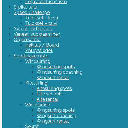
Leijalautailusanasto
Siipilautailu
Speed Challenge
Tulokset – kesä
Tulokset – talvi
Yyterin surfkeskus
Veneen vuokraaminen
Organisaatio
Hallitus / Board
Yhteystiedot
Spottihakemisto
Windsurfing
Windsurfing spots
Windsurfing coaching
Windsurf rental
Kitesurfing
Kitesurfing spots
Kite schools
Kite rental
Wingsurfing
Wingsurfing spots
Wingsurf coaching
Wingsurf rental
Seurat