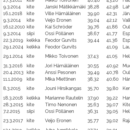
27.3.2011
kite
Mikko Toivonen
40,46
43,20
Hau
9.3.2014
kite
Janski Mätikkämäki
38,28
42,98
Lah
16.1.2018
kite
Ville Hämäläinen
39,90
42,31
Jär
9.3.2014
kite
Veijo Eronen
39,04
42,12
Val
16.12.2010
kite
Kai Schröder
39,76
41,86
Oul
9.3.2014
siipi
Ossi Pöllänen
38,67
41,77
Esp
22.3.2019
kelkka
Feodor Gurvits
39,44
41,36
Es
29.1.2024
kelkka
Feodor Gurvits
41,09
Lau
29.1.2014
kite
Mikko Toivonen
37,43
41,05
Hel
31.3.2016
kite
Jori Hämäläinen
30,55
40,92
Muo
20.4.2013
kite
Anssi Pesonen
39,49
40,78
Oul
11.1.2009
kite
Mika Miettinen
38,32
40,60
Hä
8.3.2015
kite
Jouni Hirsikangas
35,70
39,80
Ker
18.3.2018
kelkka
Marianne Rautelin
37,90
39,22
Han
28.3.2015
kite
Timo Nenonen
35,63
39,07
Kit
7.2.2015
siipi
Ossi Pöllänen
36,31
39,05
Hel
23.3.2017
kite
Veijo Eronen
35,77
39,02
Raj