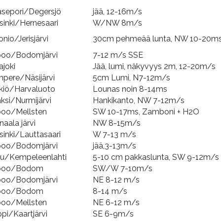
sepori/Degersjö
jää, 12-16m/s
sinki/Hernesaari
W/NW 8m/s
nio/Jerisjärvi
30cm pehmeää lunta, NW 10-20m
poo/Bodomjärvi
7-12 m/s SSE
ajoki
Jää, lumi, näkyvyys 2m, 12-20m/s
pere/Näsijärvi
5cm Lumi, N7-12m/s
kkiö/Harvaluoto
Lounas noin 8-14ms
ksi/Nurmijärvi
Hankikanto, NW 7-12m/s
oo/Mellsten
SW 10-17ms, Zamboni + H2O
naala järvi
NW 8-15m/s
sinki/Lauttasaari
W 7-13 m/s
poo/Bodomjärvi
jää,3-13m/s
u/Kempeleenlahti
5-10 cm pakkaslunta, SW 9-12m/s
poo/Bodom
SW/W 7-10m/s
poo/Bodomjärvi
NE 8-12 m/s
poo/Bodom
8-14 m/s
oo/Mellsten
NE 6-12 m/s
pi/Kaartjärvi
SE 6-9m/s