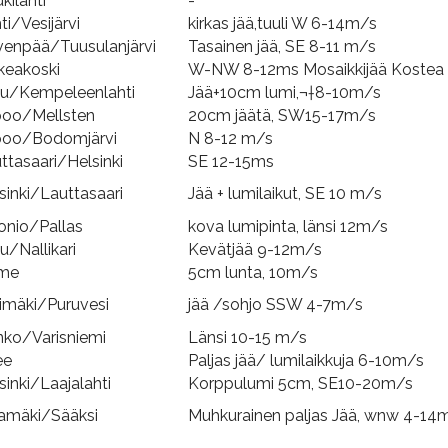
kilahti
-
ti/Vesijärvi
kirkas jää,tuuli W 6-14m/s
venpää/Tuusulanjärvi
Tasainen jää, SE 8-11 m/s
keakoski
W-NW 8-12ms Mosaikkijää Kostea
u/Kempeleenlahti
Jää+10cm lumi,¬†8-10m/s
oo/Mellsten
20cm jäätä, SW15-17m/s
poo/Bodomjärvi
N 8-12 m/s
ttasaari/Helsinki
SE 12-15ms
sinki/Lauttasaari
Jää + lumilaikut, SE 10 m/s
nio/Pallas
kova lumipinta, länsi 12m/s
u/Nallikari
Kevätjää 9-12m/s
me
5cm lunta, 10m/s
imäki/Puruvesi
jää /sohjo SSW 4-7m/s
ko/Varisniemi
Länsi 10-15 m/s
ee
Paljas jää/ lumilaikkuja 6-10m/s
sinki/Laajalahti
Korppulumi 5cm, SE10-20m/s
amäki/Sääksi
Muhkurainen paljas Jää, wnw 4-14