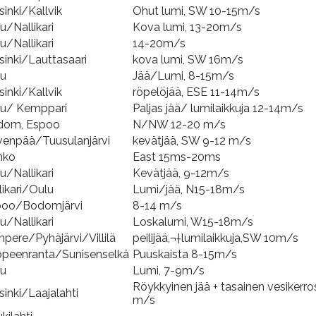
sinki/Kallvik
Ohut lumi, SW 10-15m/s
u/Nallikari
Kova lumi, 13-20m/s
u/Nallikari
14-20m/s
sinki/Lauttasaari
kova lumi, SW 16m/s
lu
Jää/Lumi, 8-15m/s
sinki/Kallvik
röpelöjää, ESE 11-14m/s
u/ Kemppari
Paljas jää/ lumilaikkuja 12-14m/s
dom, Espoo
N/NW 12-20 m/s
venpää/Tuusulanjärvi
kevätjää, SW 9-12 m/s
nko
East 15ms-20ms
u/Nallikari
Kevätjää, 9-12m/s
likari/Oulu
Lumi/jää, N15-18m/s
poo/Bodomjärvi
8-14 m/s
u/Nallikari
Loskalumi, W15-18m/s
pere/Pyhäjärvi/Villilä
peilijää,¬†lumilaikkuja,SW 10m/s
peenranta/Sunisenselkä
Puuskaista 8-15m/s
lu
Lumi, 7-9m/s
Röykkyinen jää + tasainen vesikerro
sinki/Laajalahti
m/s