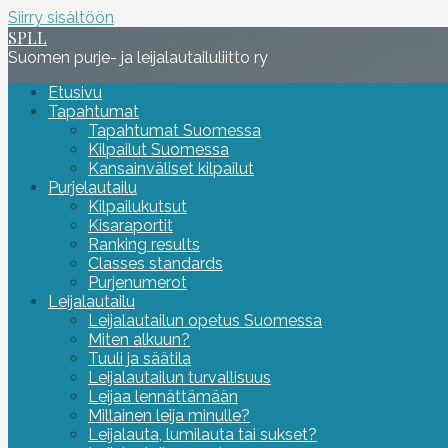
Siirry sisältöön
SPLL
Suomen purje- ja leijalautailuliitto ry
Etusivu
Tapahtumat
Tapahtumat Suomessa
Kilpailut Suomessa
Kansainväliset kilpailut
Purjelautailu
Kilpailukutsut
Kisaraportit
Ranking results
Classes standards
Purjenumerot
Leijalautailu
Leijalautailun opetus Suomessa
Miten alkuun?
Tuuli ja säätila
Leijalautailun turvallisuus
Leijaa lennättämään
Millainen leija minulle?
Leijalauta, lumilauta tai sukset?