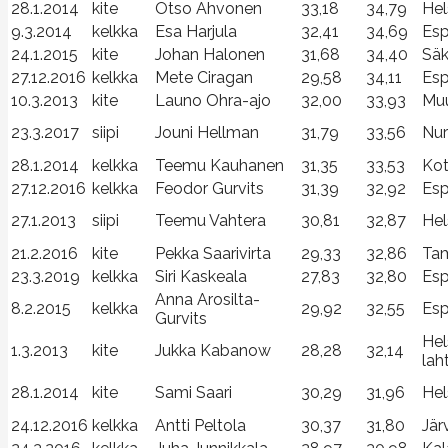
28.1.2014
kite
Otso Ahvonen
33,18
34,79
Hel
9.3.2014
kelkka
Esa Harjula
32,41
34,69
Es
24.1.2015
kite
Johan Halonen
31,68
34,40
Säk
27.12.2016
kelkka
Mete Ciragan
29,58
34,11
Es
10.3.2013
kite
Launo Ohra-ajo
32,00
33,93
Muu
23.3.2017
siipi
Jouni Hellman
31,79
33,56
Nur
28.1.2014
kelkka
Teemu Kauhanen
31,35
33,53
Kot
27.12.2016
kelkka
Feodor Gurvits
31,39
32,92
Es
27.1.2013
siipi
Teemu Vahtera
30,81
32,87
Hel
21.2.2016
kite
Pekka Saarivirta
29,33
32,86
Tam
23.3.2019
kelkka
Siri Kaskeala
27,83
32,80
Es
Anna Arosilta-
8.2.2015
kelkka
29,92
32,55
Es
Gurvits
Hel
1.3.2013
kite
Jukka Kabanow
28,28
32,14
laht
28.1.2014
kite
Sami Saari
30,29
31,96
Hel
24.12.2016
kelkka
Antti Peltola
30,37
31,80
Jär