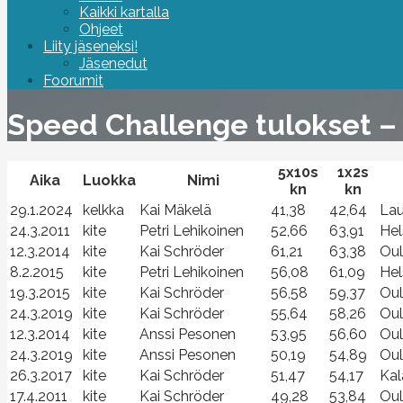
Kaikki kartalla
Ohjeet
Liity jäseneksi!
Jäsenedut
Foorumit
Speed Challenge tulokset – 
5x10s
1x2s
Aika
Luokka
Nimi
kn
kn
29.1.2024
kelkka
Kai Mäkelä
41,38
42,64
Lau
24.3.2011
kite
Petri Lehikoinen
52,66
63,91
Hel
12.3.2014
kite
Kai Schröder
61,21
63,38
Ou
8.2.2015
kite
Petri Lehikoinen
56,08
61,09
Hel
19.3.2015
kite
Kai Schröder
56,58
59,37
Ou
24.3.2019
kite
Kai Schröder
55,64
58,26
Ou
12.3.2014
kite
Anssi Pesonen
53,95
56,60
Oul
24.3.2019
kite
Anssi Pesonen
50,19
54,89
Ou
26.3.2017
kite
Kai Schröder
51,47
54,17
Kal
17.4.2011
kite
Kai Schröder
49,28
53,84
Oul