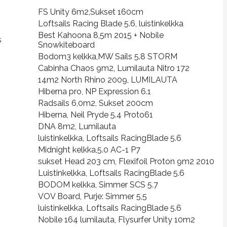
FS Unity 6m2,Sukset 160cm
Loftsails Racing Blade 5.6, luistinkelkka
Best Kahoona 8,5m 2015 + Nobile
s
Snowkiteboard
Bodom3 kelkka,MW Sails 5.8 STORM
Cabinha Chaos 9m2, Lumilauta Nitro 172
14m2 North Rhino 2009, LUMILAUTA
Hiberna pro, NP Expression 6.1
Radsails 6,0m2, Sukset 200cm
Hiberna, Neil Pryde 5.4 Proto61
DNA 8m2, Lumilauta
luistinkelkka, Loftsails RacingBlade 5.6
Midnight kelkka,5.0 AC-1 P7
sukset Head 203 cm, Flexifoil Proton 9m2 2010
Luistinkelkka, Loftsails RacingBlade 5.6
BODOM kelkka, Simmer SCS 5.7
VOV Board, Purje: Simmer 5,5
luistinkelkka, Loftsails RacingBlade 5.6
Nobile 164 lumilauta, Flysurfer Unity 10m2