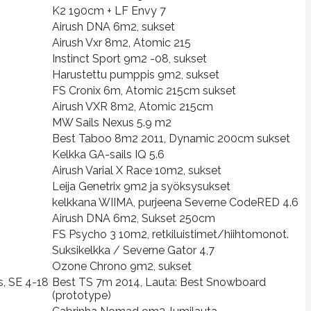
K2 190cm + LF Envy 7
Airush DNA 6m2, sukset
Airush Vxr 8m2, Atomic 215
Instinct Sport 9m2 -08, sukset
Harustettu pumppis 9m2, sukset
FS Cronix 6m, Atomic 215cm sukset
Airush VXR 8m2, Atomic 215cm
MW Sails Nexus 5.9 m2
Best Taboo 8m2 2011, Dynamic 200cm sukset
Kelkka GA-sails IQ 5.6
Airush Varial X Race 10m2, sukset
Leija Genetrix 9m2 ja syöksysukset
kelkkana WIIMA, purjeena Severne CodeRED 4.6
Airush DNA 6m2, Sukset 250cm
FS Psycho 3 10m2, retkiluistimet/hiihtomonot.
Suksikelkka / Severne Gator 4,7
Ozone Chrono 9m2, sukset
s, SE 4-18
Best TS 7m 2014, Lauta: Best Snowboard
(prototype)