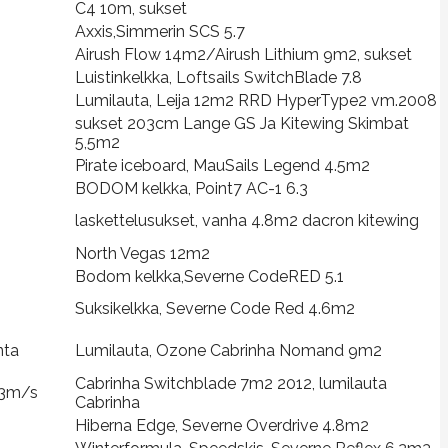
C4 10m, sukset
Axxis,Simmerin SCS 5.7
Airush Flow 14m2/Airush Lithium 9m2, sukset
Luistinkelkka, Loftsails SwitchBlade 7.8
Lumilauta, Leija 12m2 RRD HyperType2 vm.2008
sukset 203cm Lange GS Ja Kitewing Skimbat
5,5m2
Pirate iceboard, MauSails Legend 4.5m2
BODOM kelkka, Point7 AC-1 6.3
laskettelusukset, vanha 4.8m2 dacron kitewing
North Vegas 12m2
Bodom kelkka,Severne CodeRED 5.1
Suksikelkka, Severne Code Red 4.6m2
nta
Lumilauta, Ozone Cabrinha Nomand 9m2
Cabrinha Switchblade 7m2 2012, lumilauta
-13m/s
Cabrinha
Hiberna Edge, Severne Overdrive 4.8m2