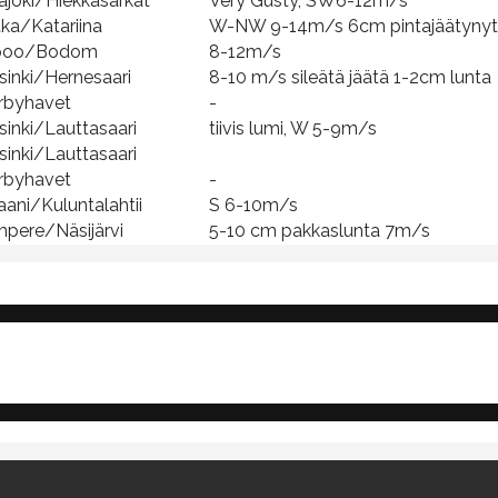
ajoki/Hiekkasärkät
Very Gusty, SW6-12m/s
ka/Katariina
W-NW 9-14m/s 6cm pintajäätynytt
poo/Bodom
8-12m/s
sinki/Hernesaari
8-10 m/s sileätä jäätä 1-2cm lunta
rbyhavet
-
sinki/Lauttasaari
tiivis lumi, W 5-9m/s
sinki/Lauttasaari
rbyhavet
-
aani/Kuluntalahtii
S 6-10m/s
pere/Näsijärvi
5-10 cm pakkaslunta 7m/s