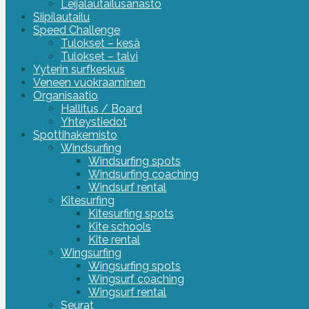
Leijalautailusanasto
Siipilautailu
Speed Challenge
Tulokset – kesä
Tulokset – talvi
Yyterin surfkeskus
Veneen vuokraaminen
Organisaatio
Hallitus / Board
Yhteystiedot
Spottihakemisto
Windsurfing
Windsurfing spots
Windsurfing coaching
Windsurf rental
Kitesurfing
Kitesurfing spots
Kite schools
Kite rental
Wingsurfing
Wingsurfing spots
Wingsurf coaching
Wingsurf rental
Seurat