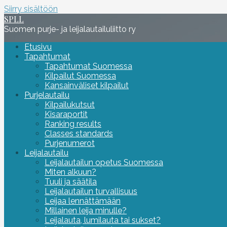
Siirry sisältöön
SPLL
Suomen purje- ja leijalautailuliitto ry
Etusivu
Tapahtumat
Tapahtumat Suomessa
Kilpailut Suomessa
Kansainväliset kilpailut
Purjelautailu
Kilpailukutsut
Kisaraportit
Ranking results
Classes standards
Purjenumerot
Leijalautailu
Leijalautailun opetus Suomessa
Miten alkuun?
Tuuli ja säätila
Leijalautailun turvallisuus
Leijaa lennättämään
Millainen leija minulle?
Leijalauta, lumilauta tai sukset?