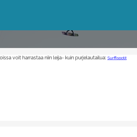
ssa voit harrastaa niin leija- kuin purjelautailua:
Surffispotit