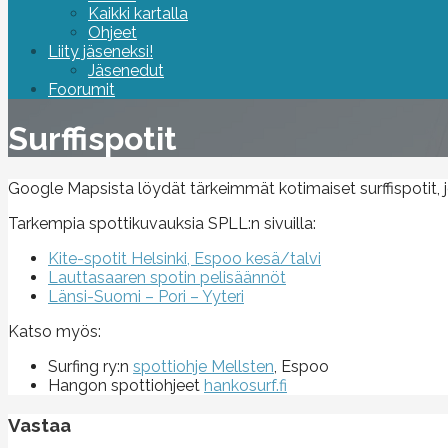
Kaikki kartalla
Ohjeet
Liity jäseneksi!
Jäsenedut
Foorumit
Surffispotit
Google Mapsista löydät tärkeimmät kotimaiset surffispotit, joi
Tarkempia spottikuvauksia SPLL:n sivuilla:
Kite-spotit Helsinki, Espoo kesä/talvi
Lauttasaaren spotin pelisäännöt
Länsi-Suomi – Pori – Yyteri
Katso myös:
Surfing ry:n
spottiohje Mellsten
, Espoo
Hangon spottiohjeet
hankosurf.fi
Vastaa