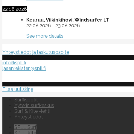
22.08.2026
Keuruu, Viikinkihovi, Windsurfer LT
22.08.2026
-
23.08.2026
See more details
Suomen purje- ja leijalautaliitto ry
Yhteystiedot ja laskutusosoite
info@spll.fi
jasenrekisteri@spll.fi
Tilaa uutiskirje
Surffispotit
Yyterin surfkeskus
Surf & Kite -lehti
Yhteystiedot
SPLL Surf
SPLL Kite