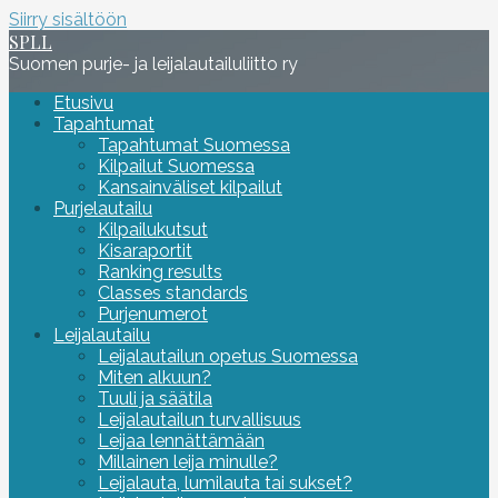
Siirry sisältöön
SPLL
Suomen purje- ja leijalautailuliitto ry
Etusivu
Tapahtumat
Tapahtumat Suomessa
Kilpailut Suomessa
Kansainväliset kilpailut
Purjelautailu
Kilpailukutsut
Kisaraportit
Ranking results
Classes standards
Purjenumerot
Leijalautailu
Leijalautailun opetus Suomessa
Miten alkuun?
Tuuli ja säätila
Leijalautailun turvallisuus
Leijaa lennättämään
Millainen leija minulle?
Leijalauta, lumilauta tai sukset?