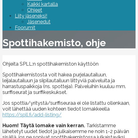
Kaikki kartalla
Ohjeet
Liity jäseneksi!
Jäsenedut
Foorumit
Spottihakemisto, ohje
Ohjeita SPLL:n spottihakemiston käyttöön
Spottihakemistosta voit hakea purjelautailuun,
leijalautailuun ja siipilautailuun liittyviä palveluita ja
harrastuspaikkoja (ns. spotteja). Palveluihin kuuluu mm.
surffiseurat ja surffikeskukset.
Jos spottia/yritystä/surffiseuraa ei ole listattu ollenkaan,
voit lähettää uuden kohteen tiedot lomakkeella
https://spll.fi/add-listing/
Huom! Täytä lomake vain kerran.
Tarkistamme
lähetetyt uudet tiedot ja julkaisemme ne noin 1-2 päivän
sisällä, jos ne sopivat spottihakemistossa julkaistaviksi.