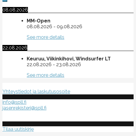
08.08.2026
MM-Open
08.08.2026
-
09.08.2026
See more details
22.08.2026
Keuruu, Viikinkihovi, Windsurfer LT
22.08.2026
-
23.08.2026
See more details
Suomen purje- ja leijalautaliitto ry
Yhteystiedot ja laskutusosoite
info@spll.fi
jasenrekisteri@spll.fi
Tilaa uutiskirje