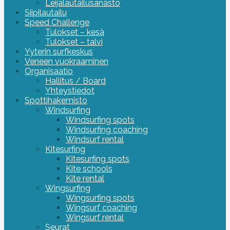
Leijalautailusanasto
Siipilautailu
Speed Challenge
Tulokset – kesä
Tulokset – talvi
Yyterin surfkeskus
Veneen vuokraaminen
Organisaatio
Hallitus / Board
Yhteystiedot
Spottihakemisto
Windsurfing
Windsurfing spots
Windsurfing coaching
Windsurf rental
Kitesurfing
Kitesurfing spots
Kite schools
Kite rental
Wingsurfing
Wingsurfing spots
Wingsurf coaching
Wingsurf rental
Seurat