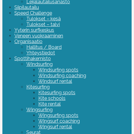
Leijalautailusanasto
Siipilautailu
Speed Challenge
Tulokset – kesä
Tulokset – talvi
Yyterin surfkeskus
Veneen vuokraaminen
Organisaatio
Hallitus / Board
Yhteystiedot
Spottihakemisto
Windsurfing
Windsurfing spots
Windsurfing coaching
Windsurf rental
Kitesurfing
Kitesurfing spots
Kite schools
Kite rental
Wingsurfing
Wingsurfing spots
Wingsurf coaching
Wingsurf rental
Seurat