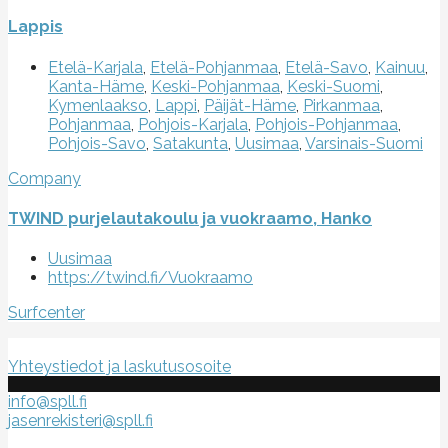
Lappis
Etelä-Karjala
,
Etelä-Pohjanmaa
,
Etelä-Savo
,
Kainuu
,
Kanta-Häme
,
Keski-Pohjanmaa
,
Keski-Suomi
,
Kymenlaakso
,
Lappi
,
Päijät-Häme
,
Pirkanmaa
,
Pohjanmaa
,
Pohjois-Karjala
,
Pohjois-Pohjanmaa
,
Pohjois-Savo
,
Satakunta
,
Uusimaa
,
Varsinais-Suomi
Company
TWIND purjelautakoulu ja vuokraamo, Hanko
Uusimaa
https://twind.fi/Vuokraamo
Surfcenter
Suomen purje- ja leijalautaliitto ry
Yhteystiedot ja laskutusosoite
info@spll.fi
jasenrekisteri@spll.fi