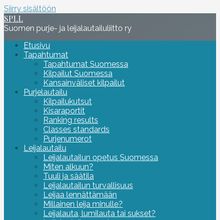
Siirry sisältöön
SPLL
Suomen purje- ja leijalautailuliitto ry
Etusivu
Tapahtumat
Tapahtumat Suomessa
Kilpailut Suomessa
Kansainväliset kilpailut
Purjelautailu
Kilpailukutsut
Kisaraportit
Ranking results
Classes standards
Purjenumerot
Leijalautailu
Leijalautailun opetus Suomessa
Miten alkuun?
Tuuli ja säätila
Leijalautailun turvallisuus
Leijaa lennättämään
Millainen leija minulle?
Leijalauta, lumilauta tai sukset?