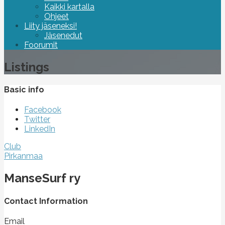
Kaikki kartalla
Ohjeet
Liity jäseneksi!
Jäsenedut
Foorumit
Listings
Basic info
Facebook
Twitter
LinkedIn
Club
Pirkanmaa
ManseSurf ry
Contact Information
Email