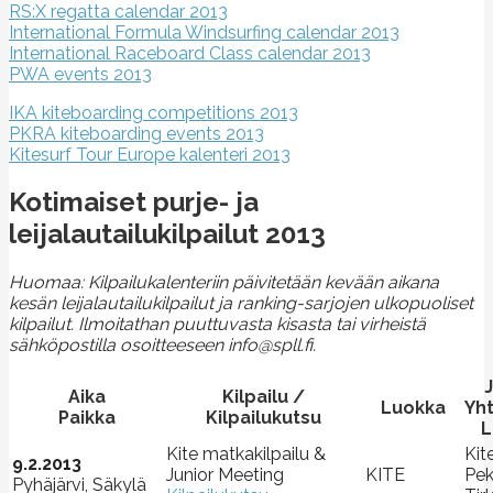
RS:X regatta calendar 2013
International Formula Windsurfing calendar 2013
International Raceboard Class calendar 2013
PWA events 2013
IKA kiteboarding competitions 2013
PKRA kiteboarding events 2013
Kitesurf Tour Europe kalenteri 2013
Kotimaiset purje- ja
leijalautailukilpailut 2013
Huomaa: Kilpailukalenteriin päivitetään kevään aikana
kesän leijalautailukilpailut ja ranking-sarjojen ulkopuoliset
kilpailut. Ilmoitathan puuttuvasta kisasta tai virheistä
sähköpostilla osoitteeseen info@spll.fi.
J
Aika
Kilpailu /
Luokka
Yh
Paikka
Kilpailukutsu
L
Kite matkakilpailu &
Kite
9.2.2013
Junior Meeting
KITE
Pe
Pyhäjärvi, Säkylä