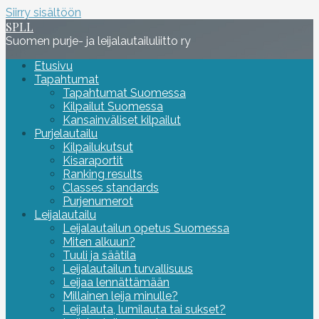
Siirry sisältöön
SPLL
Suomen purje- ja leijalautailuliitto ry
Etusivu
Tapahtumat
Tapahtumat Suomessa
Kilpailut Suomessa
Kansainväliset kilpailut
Purjelautailu
Kilpailukutsut
Kisaraportit
Ranking results
Classes standards
Purjenumerot
Leijalautailu
Leijalautailun opetus Suomessa
Miten alkuun?
Tuuli ja säätila
Leijalautailun turvallisuus
Leijaa lennättämään
Millainen leija minulle?
Leijalauta, lumilauta tai sukset?