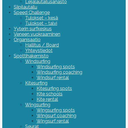
Leijalautailusanasto
Siipilautailu
Speed Challenge
Tulokset – kesä
Tulokset – talvi
Yyterin surfkeskus
Veneen vuokraaminen
Organisaatio
Hallitus / Board
Yhteystiedot
Spottihakemisto
Windsurfing
Windsurfing spots
Windsurfing coaching
Windsurf rental
Kitesurfing
Kitesurfing spots
Kite schools
Kite rental
Wingsurfing
Wingsurfing spots
Wingsurf coaching
Wingsurf rental
Seurat