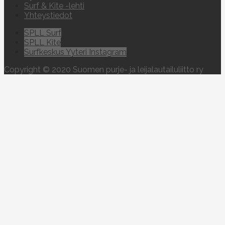
Surf & Kite -lehti
Yhteystiedot
SPLL Surf
SPLL Kite
Surfkeskus Yyteri Instagram
Copyright © 2020 Suomen purje- ja leijalautailuliitto ry