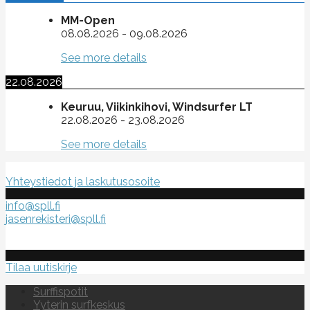
MM-Open
08.08.2026
-
09.08.2026
See more details
22.08.2026
Keuruu, Viikinkihovi, Windsurfer LT
22.08.2026
-
23.08.2026
See more details
Suomen purje- ja leijalautaliitto ry
Yhteystiedot ja laskutusosoite
info@spll.fi
jasenrekisteri@spll.fi
Tilaa uutiskirje
Surffispotit
Yyterin surfkeskus