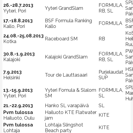
SPL
26.-28.7.2013
FORMULA,
Yyteri GrandSlam
Sa
Yyteri, Pori
RB, SL
Päi
17.-18.8.2013
BSF Formula Ranking
BS
FORMULA
Kallo, Pori
Kallo
Sam
Ko
24.08.-25.08.2013
Raceboard SM
RB
Hei
Kotka
Ruu
PW
30.8.-1.9.2013
FORMULA,
Kalajoki GrandSlam
Sa
Kalajoki
RB, SL
Päi
HS
7.9.2013
Purjelaudat,
Tour de Lauttasaari
Sa
Helsinki
SUP
Päi
SPL
13.-15.9.2013
Yyteri Fomula & Slalom
FORMULA,
Ma
Yyteri, Pori
SM
SL
Huh
21.-22.9.2013
Hanko SL varapäivä
SL
Pvm tulossa
Hailuoto KTE Flatwater
KITE
Hailuoto, Oulu
jam
Pvm tulossa
Lohtaja Slingshot
KITE
Lohtaja
Beach party