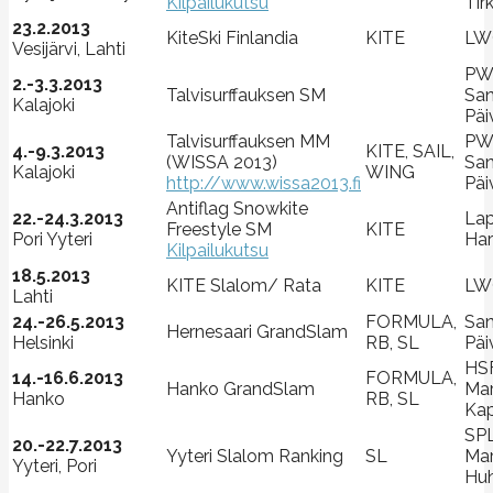
Kilpailukutsu
Tir
23.2.2013
KiteSki Finlandia
KITE
LW
Vesijärvi, Lahti
PW
2.-3.3.2013
Talvisurffauksen SM
Sa
Kalajoki
Päi
Talvisurffauksen MM
PW
4.-9.3.2013
KITE, SAIL,
(WISSA 2013)
Sa
Kalajoki
WING
http://www.wissa2013.fi
Päi
Antiflag Snowkite
22.-24.3.2013
Lap
Freestyle SM
KITE
Pori Yyteri
Har
Kilpailukutsu
18.5.2013
KITE Slalom/ Rata
KITE
LW
Lahti
24.-26.5.2013
FORMULA,
Sa
Hernesaari GrandSlam
Helsinki
RB, SL
Päi
HS
14.-16.6.2013
FORMULA,
Hanko GrandSlam
Mar
Hanko
RB, SL
Kap
SP
20.-22.7.2013
Yyteri Slalom Ranking
SL
Ma
Yyteri, Pori
Huh