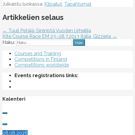
Julkaistu luokassa:
Kilpailut
,
Tapahtumat
Artikkelien selaus
← Tuuli Petäjä-Sirénistä Vuoden Urheilija
Kite Course Race EM 23.-28.7.2013 Italia, Gizzeria →
Haku:
Courses and Training
Competitions in Finland
Competitions worldwide
Events registrations links:
Kalenteri
08.08.2026