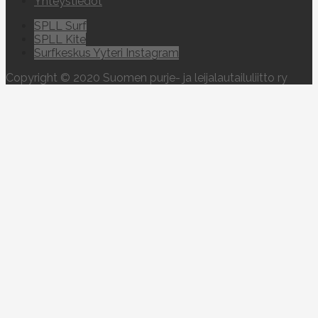
Yhteystiedot
SPLL Surf
SPLL Kite
Surfkeskus Yyteri Instagram
Copyright © 2020 Suomen purje- ja leijalautailuliitto ry