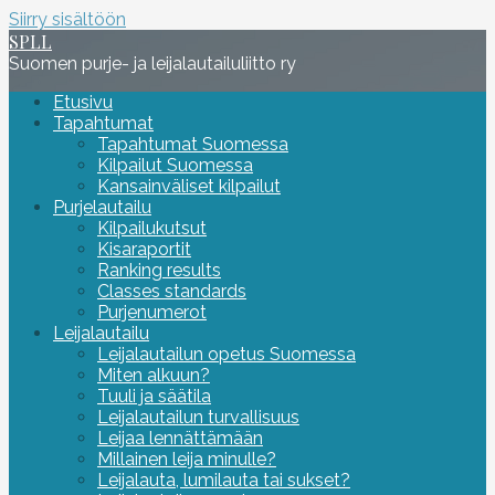
Siirry sisältöön
SPLL
Suomen purje- ja leijalautailuliitto ry
Etusivu
Tapahtumat
Tapahtumat Suomessa
Kilpailut Suomessa
Kansainväliset kilpailut
Purjelautailu
Kilpailukutsut
Kisaraportit
Ranking results
Classes standards
Purjenumerot
Leijalautailu
Leijalautailun opetus Suomessa
Miten alkuun?
Tuuli ja säätila
Leijalautailun turvallisuus
Leijaa lennättämään
Millainen leija minulle?
Leijalauta, lumilauta tai sukset?