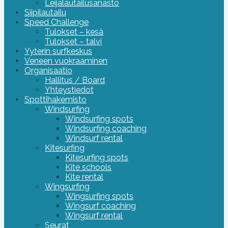
Leijalautailusanasto
Siipilautailu
Speed Challenge
Tulokset – kesä
Tulokset – talvi
Yyterin surfkeskus
Veneen vuokraaminen
Organisaatio
Hallitus / Board
Yhteystiedot
Spottihakemisto
Windsurfing
Windsurfing spots
Windsurfing coaching
Windsurf rental
Kitesurfing
Kitesurfing spots
Kite schools
Kite rental
Wingsurfing
Wingsurfing spots
Wingsurf coaching
Wingsurf rental
Seurat