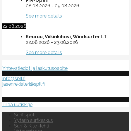
MM-Open
08.08.2026
-
09.08.2026
See more details
22.08.2026
Keuruu, Viikinkihovi, Windsurfer LT
22.08.2026
-
23.08.2026
See more details
Suomen purje- ja leijalautaliitto ry
Yhteystiedot ja laskutusosoite
info@spll.fi
jasenrekisteri@spll.fi
Tilaa uutiskirje
Surffispotit
Yyterin surfkeskus
Surf & Kite -lehti