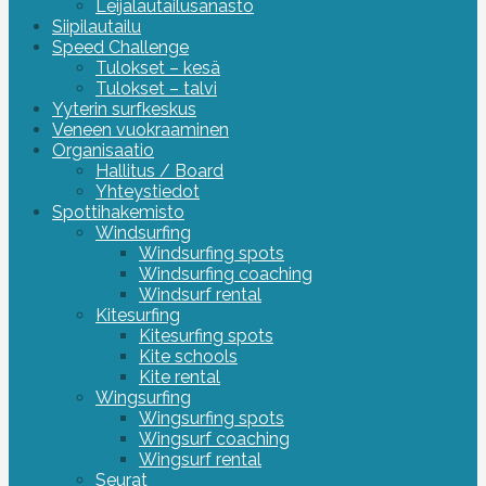
Leijalautailusanasto
Siipilautailu
Speed Challenge
Tulokset – kesä
Tulokset – talvi
Yyterin surfkeskus
Veneen vuokraaminen
Organisaatio
Hallitus / Board
Yhteystiedot
Spottihakemisto
Windsurfing
Windsurfing spots
Windsurfing coaching
Windsurf rental
Kitesurfing
Kitesurfing spots
Kite schools
Kite rental
Wingsurfing
Wingsurfing spots
Wingsurf coaching
Wingsurf rental
Seurat