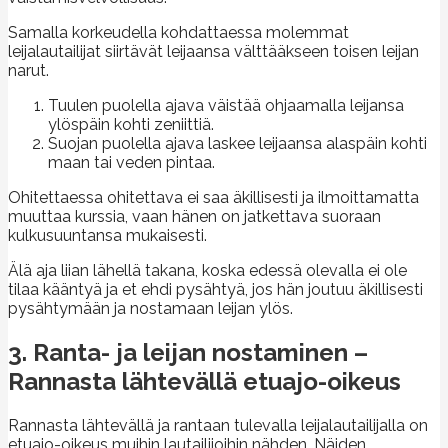
Samalla korkeudella kohdattaessa molemmat
leijalautailijat siirtävät leijaansa välttääkseen toisen leijan
narut.
Tuulen puolella ajava väistää ohjaamalla leijansa
ylöspäin kohti zeniittiä.
Suojan puolella ajava laskee leijaansa alaspäin kohti
maan tai veden pintaa.
Ohitettaessa ohitettava ei saa äkillisesti ja ilmoittamatta
muuttaa kurssia, vaan hänen on jatkettava suoraan
kulkusuuntansa mukaisesti.
Älä aja liian lähellä takana, koska edessä olevalla ei ole
tilaa kääntyä ja et ehdi pysähtyä, jos hän joutuu äkillisesti
pysähtymään ja nostamaan leijan ylös.
3. Ranta- ja leijan nostaminen –
Rannasta lähtevällä etuajo-oikeus
Rannasta lähtevällä ja rantaan tulevalla leijalautailijalla on
etuajo-oikeus muihin lautailijoihin nähden. Näiden