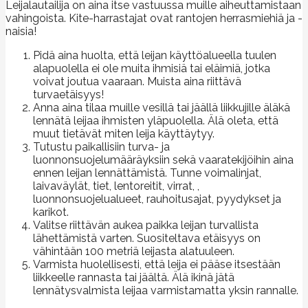
Leijalautailija on aina itse vastuussa muille aiheuttamistaan
vahingoista. Kite-harrastajat ovat rantojen herrasmiehiä ja -
naisia!
Pidä aina huolta, että leijan käyttöalueella tuulen
alapuolella ei ole muita ihmisiä tai eläimiä, jotka
voivat joutua vaaraan. Muista aina riittävä
turvaetäisyys!
Anna aina tilaa muille vesillä tai jäällä liikkujille äläkä
lennätä leijaa ihmisten yläpuolella. Älä oleta, että
muut tietävät miten leija käyttäytyy.
Tutustu paikallisiin turva- ja
luonnonsuojelumääräyksiin sekä vaaratekijöihin aina
ennen leijan lennättämistä. Tunne voimalinjat,
laivaväylät, tiet, lentoreitit, virrat, ,
luonnonsuojelualueet, rauhoitusajat, pyydykset ja
karikot.
Valitse riittävän aukea paikka leijan turvallista
lähettämistä varten. Suositeltava etäisyys on
vähintään 100 metriä leijasta alatuuleen.
Varmista huolellisesti, että leija ei pääse itsestään
liikkeelle rannasta tai jäältä. Älä ikinä jätä
lennätysvalmista leijaa varmistamatta yksin rannalle.