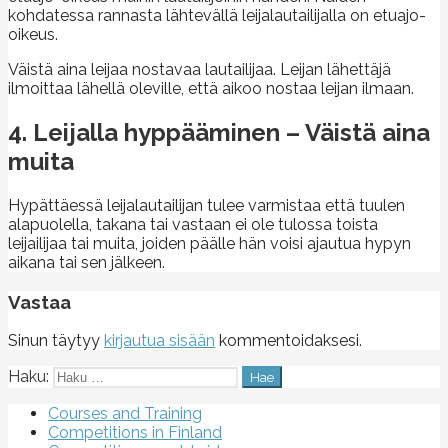
kohdatessa rannasta lähtevällä leijalautailijalla on etuajo-
oikeus.
Väistä aina leijaa nostavaa lautailijaa. Leijan lähettäjä
ilmoittaa lähellä oleville, että aikoo nostaa leijan ilmaan.
4. Leijalla hyppääminen – Väistä aina
muita
Hypättäessä leijalautailijan tulee varmistaa että tuulen
alapuolella, takana tai vastaan ei ole tulossa toista
leijailijaa tai muita, joiden päälle hän voisi ajautua hypyn
aikana tai sen jälkeen.
Vastaa
Sinun täytyy
kirjautua sisään
kommentoidaksesi.
Haku:
Courses and Training
Competitions in Finland