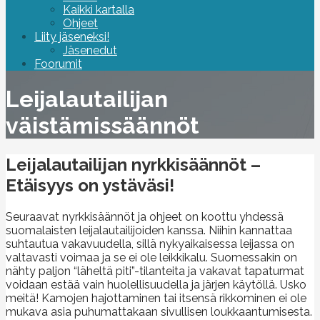
Kaikki kartalla
Ohjeet
Liity jäseneksi!
Jäsenedut
Foorumit
Leijalautailijan
väistämissäännöt
Leijalautailijan nyrkkisäännöt –
Etäisyys on ystäväsi!
Seuraavat nyrkkisäännöt ja ohjeet on koottu yhdessä
suomalaisten leijalautailijoiden kanssa. Niihin kannattaa
suhtautua vakavuudella, sillä nykyaikaisessa leijassa on
valtavasti voimaa ja se ei ole leikkikalu. Suomessakin on
nähty paljon “läheltä piti”-tilanteita ja vakavat tapaturmat
voidaan estää vain huolellisuudella ja järjen käytöllä. Usko
meitä! Kamojen hajottaminen tai itsensä rikkominen ei ole
mukava asia puhumattakaan sivullisen loukkaantumisesta.