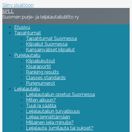
Siirry sisältöön
SPLL
Suomen purje- ja leijalautailuliitto ry
Etusivu
Tapahtumat
Tapahtumat Suomessa
Kilpailut Suomessa
Kansainväliset kilpailut
Purjelautailu
Kilpailukutsut
Kisaraportit
Ranking results
Classes standards
Purjenumerot
Leijalautailu
Leijalautailun opetus Suomessa
Miten alkuun?
Tuuli ja säätila
Leijalautailun turvallisuus
Leijaa lennättämään
Millainen leija minulle?
Leijalauta, lumilauta tai sukset?