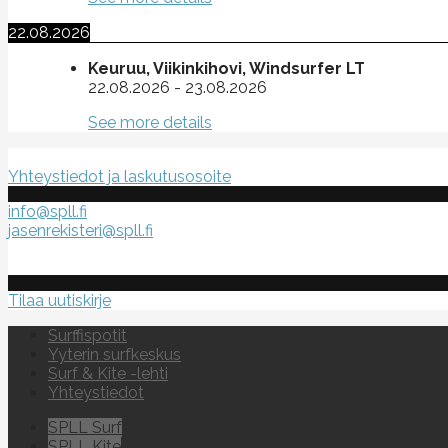
22.08.2026
Keuruu, Viikinkihovi, Windsurfer LT
22.08.2026
-
23.08.2026
See more details
Suomen purje- ja leijalautaliitto ry
Yhteystiedot ja laskutusosoite
info@spll.fi
jasenrekisteri@spll.fi
Tilaa uutiskirje
Surffispotit
Yyterin surfkeskus
Surf & Kite -lehti
Yhteystiedot
SPLL Surf
SPLL Kite