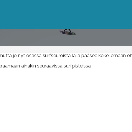
ta jo nyt osassa surfseuroista lajia pääsee kokeilemaan ohj
aamaan ainakin seuraavissa surfpisteissä: