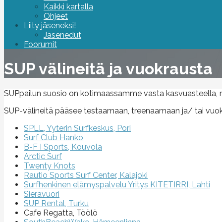
Kaikki kartalla
Ohjeet
Liity jäseneksi!
Jäsenedut
Foorumit
SUP välineitä ja vuokrausta
SUPpailun suosio on kotimaassamme vasta kasvuasteella, mut
SUP-välineitä pääsee testaamaan, treenaamaan ja/ tai vuokr
SPLL, Yyterin Surfkeskus, Pori
Surf Club Hanko
,
B-F I Sports, Kouvola
Arctic Surf
Twenty Knots
Rautio Sports Surf Center, Kalajoki
Surfhenkinen elämyspalvelu Yritys KITETIRRI, Lahti
Sieravuori
SUP Rental, Turku
Cafe Regatta, Töölö