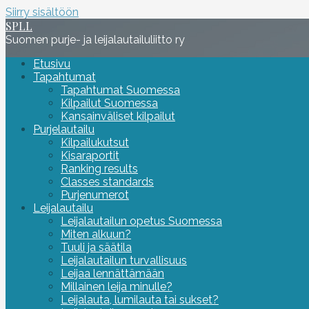
Siirry sisältöön
SPLL
Suomen purje- ja leijalautailuliitto ry
Etusivu
Tapahtumat
Tapahtumat Suomessa
Kilpailut Suomessa
Kansainväliset kilpailut
Purjelautailu
Kilpailukutsut
Kisaraportit
Ranking results
Classes standards
Purjenumerot
Leijalautailu
Leijalautailun opetus Suomessa
Miten alkuun?
Tuuli ja säätila
Leijalautailun turvallisuus
Leijaa lennättämään
Millainen leija minulle?
Leijalauta, lumilauta tai sukset?