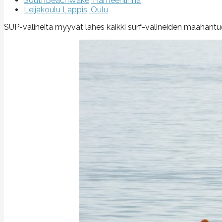
SouthBeachWake, Hämeenlinna
Leijakoulu Lappis, Oulu
SUP-välineitä myyvät lähes kaikki surf-välineiden maahantuo