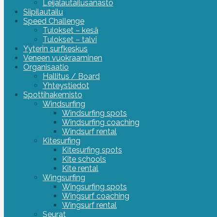
Leijalautailusanasto
Siipilautailu
Speed Challenge
Tulokset – kesä
Tulokset – talvi
Yyterin surfkeskus
Veneen vuokraaminen
Organisaatio
Hallitus / Board
Yhteystiedot
Spottihakemisto
Windsurfing
Windsurfing spots
Windsurfing coaching
Windsurf rental
Kitesurfing
Kitesurfing spots
Kite schools
Kite rental
Wingsurfing
Wingsurfing spots
Wingsurf coaching
Wingsurf rental
Seurat