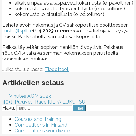
aikaisempaa asiakaspalvelukokemusta (ei pakollinen)
kokemusta kassalla työskentelystä (ei pakollinen)
kokemusta leijalautailusta (ei pakollinen)
Lähetä avoin hakemus ja CV sähköpostitse osoitteeseen
tuisku@spll.fi
11.4.2023 mennessä.
Lisätietoja voi kysyä
Tuisku Pankinaholta samasta sähköpostista.
Paikka täytetään sopivan henkilön löydyttyä. Palkkaus
1600€/kk tai aikaisemman kokemuksen perusteella
sopimuksen mukaan.
Julkaistu luokassa:
Tiedotteet
Artikkelien selaus
← Minutes AGM 2023
40+1. Puruvesi Race KILPAILUKUTSU →
Haku:
Courses and Training
Competitions in Finland
Competitions worldwide