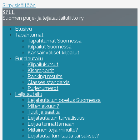
Siirry sisältöön
SPLL
Suomen purje- ja leijalautailuliitto ry
Etusivu
Tapahtumat
Tapahtumat Suomessa
Kilpailut Suomessa
Kansainväliset kilpailut
Purjelautailu
Kilpailukutsut
Kisaraportit
Ranking results
Classes standards
Purjenumerot
Leijalautailu
Leijalautailun opetus Suomessa
Miten alkuun?
Tuuli ja säätila
Leijalautailun turvallisuus
Leijaa lennättämään
Millainen leija minulle?
Leijalauta, lumilauta tai sukset?