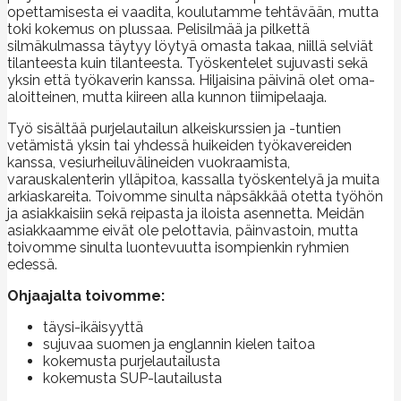
opettamisesta ei vaadita, koulutamme tehtävään, mutta
toki kokemus on plussaa. Pelisilmää ja pilkettä
silmäkulmassa täytyy löytyä omasta takaa, niillä selviät
tilanteesta kuin tilanteesta. Työskentelet sujuvasti sekä
yksin että työkaverin kanssa. Hiljaisina päivinä olet oma-
aloitteinen, mutta kiireen alla kunnon tiimipelaaja.
Työ sisältää purjelautailun alkeiskurssien ja -tuntien
vetämistä yksin tai yhdessä huikeiden työkavereiden
kanssa, vesiurheiluvälineiden vuokraamista,
varauskalenterin ylläpitoa, kassalla työskentelyä ja muita
arkiaskareita. Toivomme sinulta näpsäkkää otetta työhön
ja asiakkaisiin sekä reipasta ja iloista asennetta. Meidän
asiakkaamme eivät ole pelottavia, päinvastoin, mutta
toivomme sinulta luontevuutta isompienkin ryhmien
edessä.
Ohjaajalta toivomme:
täysi-ikäisyyttä
sujuvaa suomen ja englannin kielen taitoa
kokemusta purjelautailusta
kokemusta SUP-lautailusta