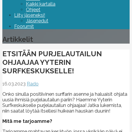
Kaikki kartalla
Ohjeet
Liity jäseneksi!
Jäsenedut
Foorumit
Artikkelit
ETSITÄÄN PURJELAUTAILUN
OHJAAJAA YYTERIN
SURFKESKUKSELLE!
16.03.2023
Rado
Onko sinulla positiivinen surffarin asenne ja haluaisit ohjata
uusia ihmisiä purjelautailun pariin? Haemme Yyterin
Surfkeskukselle purjelautailun ohjaajaa! Jatka lukemista,
niin saatat löytää itsellesi huikean hauskan duunin!
Mitä me tarjoamme?
Tarjoamme mahtavan kesätyön, jossa yksikään päivä ei