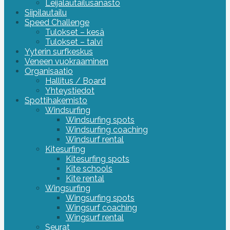
Leijalautailusanasto
Siipilautailu
Speed Challenge
Tulokset – kesä
Tulokset – talvi
Yyterin surfkeskus
Veneen vuokraaminen
Organisaatio
Hallitus / Board
Yhteystiedot
Spottihakemisto
Windsurfing
Windsurfing spots
Windsurfing coaching
Windsurf rental
Kitesurfing
Kitesurfing spots
Kite schools
Kite rental
Wingsurfing
Wingsurfing spots
Wingsurf coaching
Wingsurf rental
Seurat