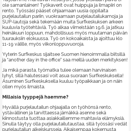
ole samanlainen! Työkaverit ovat huippuja ja ilmapiiri on
rento. Työssäsi pääset ohjaamaan uusia oppilaita
purjelautailun pariin, vuokraamaan purjelautailukamoja ja
SUP-lautoja sekä tekemään muita Surfkeskuksen arkeen
kuuluvia työtehtäviä. Työ alkaa viimeistään 19.6. ja jatkuu
heinäkuun loppuun, mahdollisuus myös muutaman päivän
tuurauksiin elokuussa. Työ on kokoaikaista ja ajoittuu klo
11-19 välille, myös viikonloppuvuoroja.
Yyterin Surfkeskus sijaitsee Suomen hienoimmalla biitsillä
ja “another day in the office” saa meillä uuden merkityksen!
Ja mikä parasta, työmatka tulee olemaan harvinaisen
lyhyt, sillä halutessasi voit asua suoraan Surfkeskuksella!
Asuminen Surfkeskuksella kuuluu työpaikkaan ja on näin
ollen myös ilmaista.
Millaisia tyyppejä haemme?
Hyvällä purjelautailun ohjaajalla on työhönsä rento,
ystävällinen ja tarvittaessa jämäkkä asenne sekä
kiinnostusta tuottaa asiakkaillemme mahtavia elämyksiä.
Sinulla täytyy olla purjelautailutaustaa, sillä työssäsi vedät
purjelautailun alkeiskursseja. Aikaisempaa kokemusta