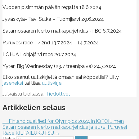
Vuoden pisimmän päivän regatta 18.6.2024
Jyväskylä- Tavi Sulka – Tuomijärvi 29.6.2024
Satamosaaren kierto matkapurjehdus -TBC 6.7.2024
Puruvesi race – 42nd 13.7.2024 – 14.7.2024
LOHJA Lohjajärvi race 20.7.2024
Yyteri Big Wednesday (23.7 treenipaiva) 24.7.2024
Etkö saanut uutiskirjettä omaan sähköpostiisi? Liity
jäseneksi
tai tilaa
uutiskirje
.
Julkaistu luokassa:
Tiedotteet
Artikkelien selaus
← Finland qualified for Olympics 2024 in iQFOiL men
Satamosaaren kierto matkapurjehdus ja 40+2. Puruvesi
Race KILPAILUKUTSU →