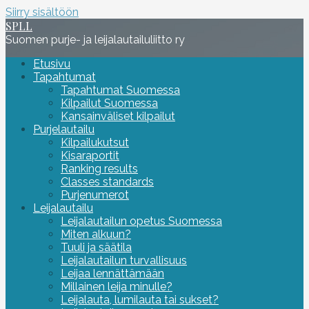
Siirry sisältöön
SPLL
Suomen purje- ja leijalautailuliitto ry
Etusivu
Tapahtumat
Tapahtumat Suomessa
Kilpailut Suomessa
Kansainväliset kilpailut
Purjelautailu
Kilpailukutsut
Kisaraportit
Ranking results
Classes standards
Purjenumerot
Leijalautailu
Leijalautailun opetus Suomessa
Miten alkuun?
Tuuli ja säätila
Leijalautailun turvallisuus
Leijaa lennättämään
Millainen leija minulle?
Leijalauta, lumilauta tai sukset?