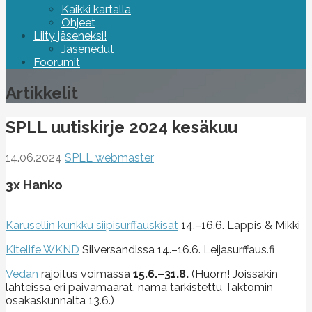
Kaikki kartalla
Ohjeet
Liity jäseneksi!
Jäsenedut
Foorumit
Artikkelit
SPLL uutiskirje 2024 kesäkuu
14.06.2024
SPLL webmaster
3x Hanko
Karusellin kunkku siipisurffauskisat
14.–16.6. Lappis & Mikki
Kitelife WKND
Silversandissa 14.–16.6. Leijasurffaus.fi
Vedan
rajoitus voimassa
15.6.–31.8.
(Huom! Joissakin
lähteissä eri päivämäärät, nämä tarkistettu Täktomin
osakaskunnalta 13.6.)