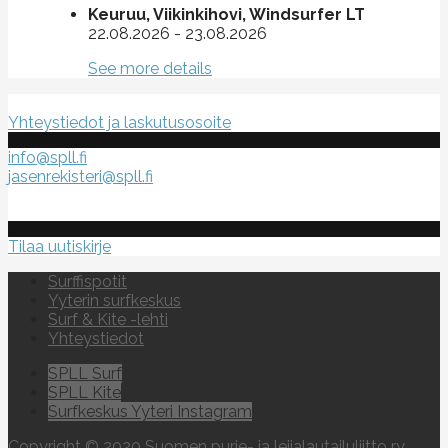
Keuruu, Viikinkihovi, Windsurfer LT
22.08.2026
-
23.08.2026
See more details
Suomen purje- ja leijalautaliitto ry
Yhteystiedot ja laskutusosoite
info@spll.fi
jasenrekisteri@spll.fi
Tilaa uutiskirje
Surffispotit
Yyterin surfkeskus
Surf & Kite -lehti
Yhteystiedot
SPLL Surf
SPLL Kite
Surfkeskus Yyteri Instagram
Copyright © 2020 Suomen purje- ja leijalautailuliitto ry