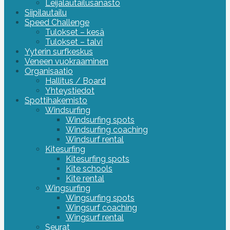
Leijalautailusanasto
Siipilautailu
Speed Challenge
Tulokset – kesä
Tulokset – talvi
Yyterin surfkeskus
Veneen vuokraaminen
Organisaatio
Hallitus / Board
Yhteystiedot
Spottihakemisto
Windsurfing
Windsurfing spots
Windsurfing coaching
Windsurf rental
Kitesurfing
Kitesurfing spots
Kite schools
Kite rental
Wingsurfing
Wingsurfing spots
Wingsurf coaching
Wingsurf rental
Seurat