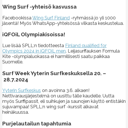
Wing Surf -yhteisö kasvussa
Facebookissa
Wing Surf Finland
-ryhmässä jo yli 1000
jäsentä! Myös WhatsApp-yhteisössä vilkasta keskustelua.
iQFOiL Olympiakisoissa!
Lue lisää SPLL:n tiedotteesta
Finland qualified for
Olympics 2024 in iQFOiL men
. Leijasurffauksen Formula
Kite -olympialuokassa ei harmillisesti saatu paikkaa
Suomelle.
Surf Week Yyterin Surfkeskuksella 20. –
28.7.2024
Yyterin Surfkeskus
on avoinna 3.6. alkaen!
Nettivarausjärjestelmä on uusittu tälle kaudelle. Uutta
myös Surffipassit, eli suihkujen ja saunojen käyttö entistäkin
sujuvampaa! SPLL:n wing surf -kurssit alkavat
heinäkuussa.
Purjelautailun tapahtumia