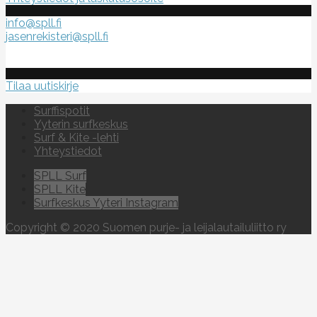
info@spll.fi
jasenrekisteri@spll.fi
Tilaa uutiskirje
Surffispotit
Yyterin surfkeskus
Surf & Kite -lehti
Yhteystiedot
SPLL Surf
SPLL Kite
Surfkeskus Yyteri Instagram
Copyright © 2020 Suomen purje- ja leijalautailuliitto ry