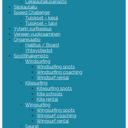
Leijalautailusanasto
Siipilautailu
Speed Challenge
Tulokset – kesä
Tulokset – talvi
Yyterin surfkeskus
Veneen vuokraaminen
Organisaatio
Hallitus / Board
Yhteystiedot
Spottihakemisto
Windsurfing
Windsurfing spots
Windsurfing coaching
Windsurf rental
Kitesurfing
Kitesurfing spots
Kite schools
Kite rental
Wingsurfing
Wingsurfing spots
Wingsurf coaching
Wingsurf rental
Seurat