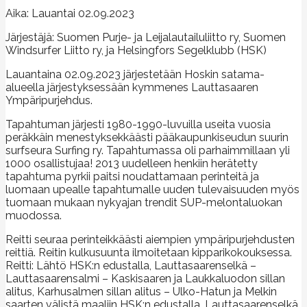
Aika: Lauantai 02.09.2023
Järjestäjä: Suomen Purje- ja Leijalautailuliitto ry, Suomen
Windsurfer Liitto ry, ja Helsingfors Segelklubb (HSK)
Lauantaina 02.09.2023 järjestetään Hoskin satama-
alueella järjestyksessään kymmenes Lauttasaaren
Ympäripurjehdus.
Tapahtuman järjesti 1980-1990-luvuilla useita vuosia
peräkkäin menestyksekkäästi pääkaupunkiseudun suurin
surfseura Surfing ry. Tapahtumassa oli parhaimmillaan yli
1000 osallistujaa! 2013 uudelleen henkiin herätetty
tapahtuma pyrkii paitsi noudattamaan perinteitä ja
luomaan upealle tapahtumalle uuden tulevaisuuden myös
tuomaan mukaan nykyajan trendit SUP-melontaluokan
muodossa.
Reitti seuraa perinteikkäästi aiempien ympäripurjehdusten
reittiä. Reitin kulkusuunta ilmoitetaan kipparikokouksessa.
Reitti: Lähtö HSK:n edustalla, Lauttasaarenselkä –
Lauttasaarensalmi – Kaskisaaren ja Laukkaluodon sillan
alitus, Karhusalmen sillan alitus – Ulko-Hatun ja Melkin
saarten välistä maaliin HSK:n edustalla, Lauttasaarenselkä.