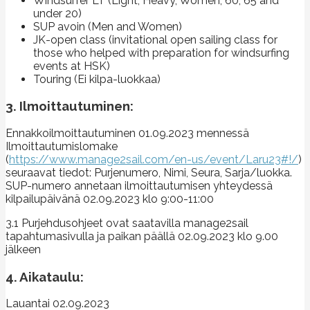
Windsurfer LT (Light, Heavy, Women, 60, 65 and
under 20)
SUP avoin (Men and Women)
JK-open class (invitational open sailing class for
those who helped with preparation for windsurfing
events at HSK)
Touring (Ei kilpa-luokkaa)
3. Ilmoittautuminen:
Ennakkoilmoittautuminen 01.09.2023 mennessä
Ilmoittautumislomake
(
https://www.manage2sail.com/en-us/event/Laru23#!/
)
seuraavat tiedot: Purjenumero, Nimi, Seura, Sarja/luokka.
SUP-numero annetaan ilmoittautumisen yhteydessä
kilpailupäivänä 02.09.2023 klo 9:00-11:00
3.1 Purjehdusohjeet ovat saatavilla manage2sail
tapahtumasivulla ja paikan päällä 02.09.2023 klo 9.00
jälkeen
4. Aikataulu:
Lauantai 02.09.2023