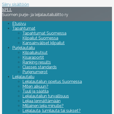
Siirry sisältöön
SPLL
Suomen purje- ja leijalautailuliitto ry
Etusivu
Tapahtumat
Tapahtumat Suomessa
Kilpailut Suomessa
Kansainväliset kilpailut
Purjelautailu
Kilpailukutsut
Kisaraportit
Ranking results
Classes standards
Purjenumerot
Leijalautailu
Leijalautailun opetus Suomessa
Miten alkuun?
Tuuli ja säätila
Leijalautailun turvallisuus
Leijaa lennättämään
Millainen leija minulle?
Leijalauta, lumilauta tai sukset?