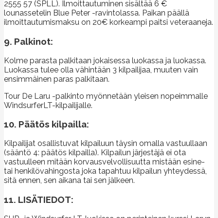
2555 57 (SPLL). Ilmoittautuminen sisältää 6 €
lounassetelin Blue Peter -ravintolassa. Paikan päällä
ilmoittautumismaksu on 20€ korkeampi paitsi veteraaneja.
9. Palkinot:
Kolme parasta palkitaan jokaisessa luokassa ja luokassa.
Luokassa tulee olla vähintään 3 kilpailijaa, muuten vain
ensimmäinen paras palkitaan.
Tour De Laru -palkinto myönnetään yleisen nopeimmalle
WindsurferLT-kilpailijalle.
10. Päätös kilpailla:
Kilpailijat osallistuvat kilpailuun täysin omalla vastuullaan
(sääntö 4: päätös kilpailla). Kilpailun järjestäjä ei ota
vastuulleen mitään korvausvelvollisuutta mistään esine-
tai henkilövahingosta joka tapahtuu kilpailun yhteydessä,
sitä ennen, sen aikana tai sen jälkeen.
11. LISÄTIEDOT: