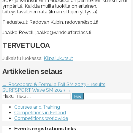
SUP- ja Windsurfer LT-luokissa on perinteinen kurssi Larun
ympärillä. Kaikilla muilla luokilla on erilainen,
laiteystävällinen rata (ilman siltojen ylitystä).
Tiedustelut: Radovan Kubin, radovan@spll.fi
Jaakko Rewell, jaakko@windsurferclass.fi
TERVETULOA
Julkaistu luokassa:
Kilpailukutsut
Artikkelien selaus
← Raceboard & Formula Foil SM 2023 – results
SURFSPORT Wave SM 2023 →
Haku:
Courses and Training
Competitions in Finland
Competitions worldwide
Events registrations links: