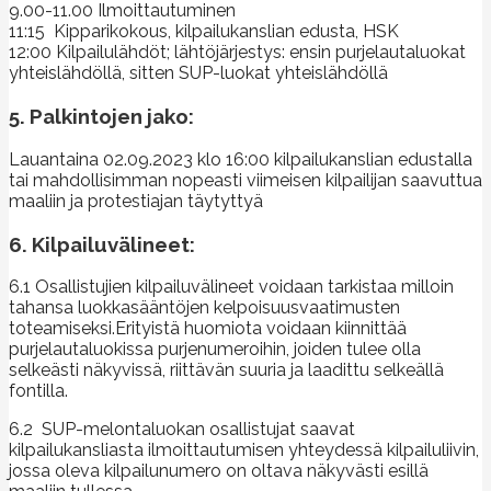
9.00-11.00 Ilmoittautuminen
11:15 Kipparikokous, kilpailukanslian edusta, HSK
12:00 Kilpailulähdöt; lähtöjärjestys: ensin purjelautaluokat
yhteislähdöllä, sitten SUP-luokat yhteislähdöllä
5. Palkintojen jako:
Lauantaina 02.09.2023 klo 16:00 kilpailukanslian edustalla
tai mahdollisimman nopeasti viimeisen kilpailijan saavuttua
maaliin ja protestiajan täytyttyä
6. Kilpailuvälineet:
6.1 Osallistujien kilpailuvälineet voidaan tarkistaa milloin
tahansa luokkasääntöjen kelpoisuusvaatimusten
toteamiseksi.Erityistä huomiota voidaan kiinnittää
purjelautaluokissa purjenumeroihin, joiden tulee olla
selkeästi näkyvissä, riittävän suuria ja laadittu selkeällä
fontilla.
6.2 SUP-melontaluokan osallistujat saavat
kilpailukansliasta ilmoittautumisen yhteydessä kilpailuliivin,
jossa oleva kilpailunumero on oltava näkyvästi esillä