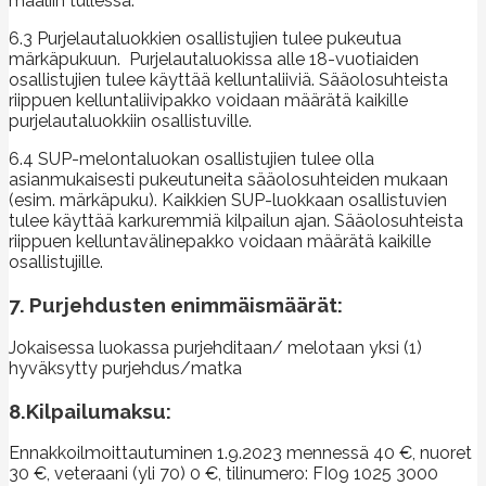
maaliin tullessa.
6.3 Purjelautaluokkien osallistujien tulee pukeutua
märkäpukuun. Purjelautaluokissa alle 18-vuotiaiden
osallistujien tulee käyttää kelluntaliiviä. Sääolosuhteista
riippuen kelluntaliivipakko voidaan määrätä kaikille
purjelautaluokkiin osallistuville.
6.4 SUP-melontaluokan osallistujien tulee olla
asianmukaisesti pukeutuneita sääolosuhteiden mukaan
(esim. märkäpuku). Kaikkien SUP-luokkaan osallistuvien
tulee käyttää karkuremmiä kilpailun ajan. Sääolosuhteista
riippuen kelluntavälinepakko voidaan määrätä kaikille
osallistujille.
7. Purjehdusten enimmäismäärät:
Jokaisessa luokassa purjehditaan/ melotaan yksi (1)
hyväksytty purjehdus/matka
8.Kilpailumaksu:
Ennakkoilmoittautuminen 1.9.2023 mennessä 40 €, nuoret
30 €, veteraani (yli 70) 0 €, tilinumero: FI09 1025 3000