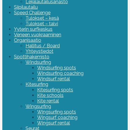
Leijalautailusanasto
Siipilautailu
Speed Challenge
Tulokset – kesä
Tulokset – talvi
Yyterin surfkeskus
Veneen vuokraaminen
Organisaatio
Hallitus / Board
Yhteystiedot
Spottihakemisto
Windsurfing
Windsurfing spots
Windsurfing coaching
Windsurf rental
Kitesurfing
Kitesurfing spots
Kite schools
Kite rental
Wingsurfing
Wingsurfing spots
Wingsurf coaching
Wingsurf rental
Seurat