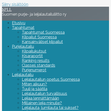
Siirry sisältöön
SPLL
Suomen purje- ja leijalautailuliitto ry
Etusivu
Tapahtumat
Tapahtumat Suomessa
Kilpailut Suomessa
Kansainväliset kilpailut
Purjelautailu
Kilpailukutsut
Kisaraportit
Ranking results
Classes standards
Purjenumerot
Leijalautailu
Leijalautailun opetus Suomessa
Miten alkuun?
Tuuli ja säätila
Leijalautailun turvallisuus
Leijaa lennättämään
Millainen leija minulle?
Leijalauta, lumilauta tai sukset?