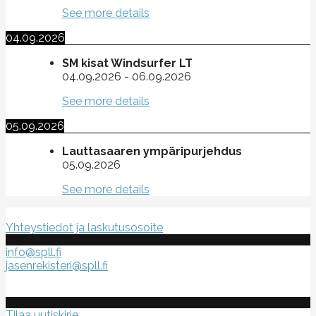
See more details
04.09.2026
SM kisat Windsurfer LT
04.09.2026
-
06.09.2026
See more details
05.09.2026
Lauttasaaren ympäripurjehdus
05.09.2026
See more details
Suomen purje- ja leijalautaliitto ry
Yhteystiedot ja laskutusosoite
info@spll.fi
jasenrekisteri@spll.fi
Tilaa uutiskirje