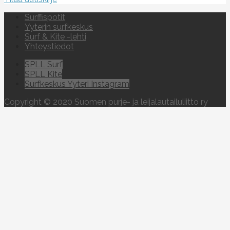
Surffispotit
Yyterin surfkeskus
Surf & Kite -lehti
Yhteystiedot
SPLL Surf
SPLL Kite
Surfkeskus Yyteri Instagram
Copyright © 2020 Suomen purje- ja leijalautailuliitto ry