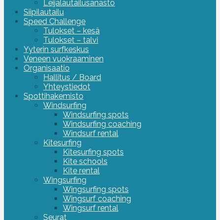
Leijalautailusanasto
Siipilautailu
Speed Challenge
Tulokset – kesä
Tulokset – talvi
Yyterin surfkeskus
Veneen vuokraaminen
Organisaatio
Hallitus / Board
Yhteystiedot
Spottihakemisto
Windsurfing
Windsurfing spots
Windsurfing coaching
Windsurf rental
Kitesurfing
Kitesurfing spots
Kite schools
Kite rental
Wingsurfing
Wingsurfing spots
Wingsurf coaching
Wingsurf rental
Seurat