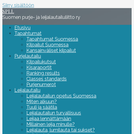
Siirry sisältöön
SPLL
Suomen purje- ja leijalautailuliitto ry
Etusivu
Tapahtumat
Tapahtumat Suomessa
Kilpailut Suomessa
Kansainväliset kilpailut
Purjelautailu
Kilpailukutsut
Kisaraportit
Ranking results
Classes standards
Purjenumerot
Leijalautailu
Leijalautailun opetus Suomessa
Miten alkuun?
Tuuli ja säätila
Leijalautailun turvallisuus
Leijaa lennättämään
Millainen leija minulle?
Leijalauta, lumilauta tai sukset?