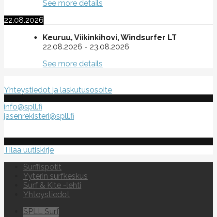
See more details
22.08.2026
Keuruu, Viikinkihovi, Windsurfer LT
22.08.2026
-
23.08.2026
See more details
Suomen purje- ja leijalautaliitto ry
Yhteystiedot ja laskutusosoite
info@spll.fi
jasenrekisteri@spll.fi
Tilaa uutiskirje
Surffispotit
Yyterin surfkeskus
Surf & Kite -lehti
Yhteystiedot
SPLL Surf