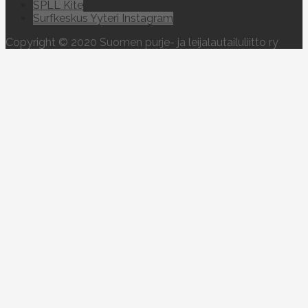
SPLL Kite
Surfkeskus Yyteri Instagram
Copyright © 2020 Suomen purje- ja leijalautailuliitto ry