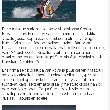
Purjelautailun slalom-luokan MM-taistossa Costa
Bravassa käytiin naisten sarjassa äärimmäisen tiukka
kilpailu, jossa Kaplaksen vastuksena oli Turkin Gagla
Kubat. Viimeisen lähdön taktiset kuviot kääntyivät
turkkilaisen eduksi pienimmällä mahdollisella piste-erolla,
vain 0.3 pisteteellä. Kilpailun voitti moninkertainen
maailmanmestari Karin Jaggi Sveitsistä ja toiseksi sijoittui
Ranskan Delphine Cousin.
Ensimmäisen kilpailupäivän kova ja puuskainen maatuuli
sopi Kaplakselle hienosti, tuloksena oli sijat 2, 4, 10 ja 2.
Toisen kilpailupäivän kolari startissa ja yksi kaatuminen
tuottivat kaksi seitsemättä sijaa, yhteistuloksissa hän oli
edelleen kolmonen. Gagla Cubat voitti viimeisen
kilpailupäivän ainoan lähdön ja kipusi siten pisteissä
niukasti Kaplaksen edelle.