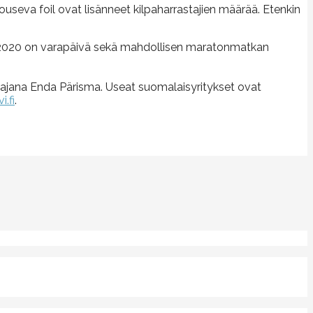
nouseva foil ovat lisänneet kilpaharrastajien määrää. Etenkin
 15.2.2020 on varapäivä sekä mahdollisen maratonmatkan
ottajana Enda Pärisma. Useat suomalaisyritykset ovat
i.fi
.