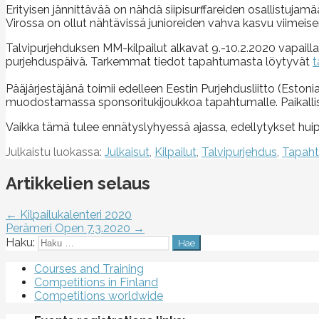
Erityisen jännittävää on nähdä siipisurffareiden osallistujamä
Virossa on ollut nähtävissä junioreiden vahva kasvu viimei
Talvipurjehduksen MM-kilpailut alkavat 9.-10.2.2020 vapailla
purjehduspäivä. Tarkemmat tiedot tapahtumasta löytyvät
t
Pääjärjestäjänä toimii edelleen Eestin Purjehdusliitto (Eston
muodostamassa sponsoritukijoukkoa tapahtumalle. Paikallis
Vaikka tämä tulee ennätyslyhyessä ajassa, edellytykset hu
Julkaistu luokassa:
Julkaisut
,
Kilpailut
,
Talvipurjehdus
,
Tapah
Artikkelien selaus
← Kilpailukalenteri 2020
Perämeri Open 7.3.2020 →
Haku:
Courses and Training
Competitions in Finland
Competitions worldwide