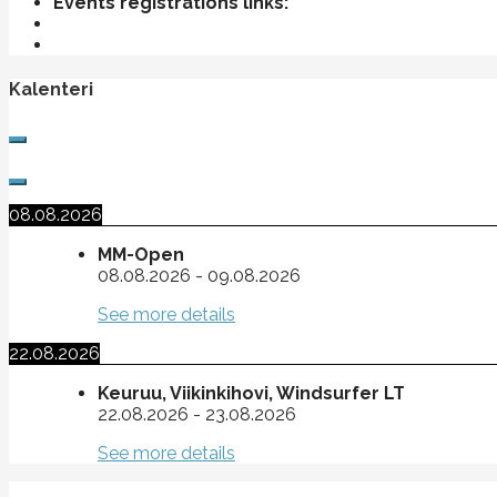
Events registrations links:
Kalenteri
08.08.2026
MM-Open
08.08.2026
-
09.08.2026
See more details
22.08.2026
Keuruu, Viikinkihovi, Windsurfer LT
22.08.2026
-
23.08.2026
See more details
Suomen purje- ja leijalautaliitto ry