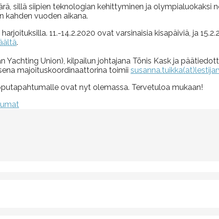
ärä, sillä siipien teknologian kehittyminen ja olympialuokaksi 
sen kahden vuoden aikana.
 harjoituksilla. 11.-14.2.2020 ovat varsinaisia kisapäiviä, ja
äältä
.
ian Yachting Union), kilpailun johtajana Tõnis Kask ja päätied
ena majoituskoordinaattorina toimii
susanna.tuikka(at)lestijarv
ipputapahtumalle ovat nyt olemassa. Tervetuloa mukaan!
tumat