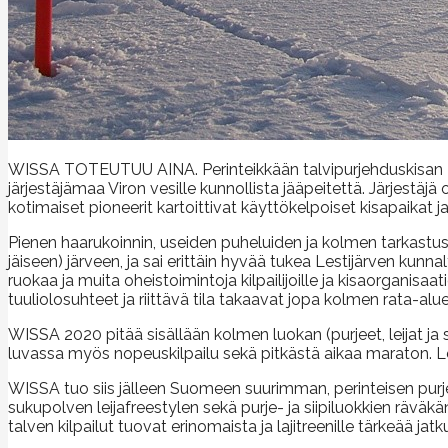
WISSA TOTEUTUU AINA. Perinteikkään talvipurjehduskisan 40. 
järjestäjämaa Viron vesille kunnollista jääpeitettä. Järjestä
kotimaiset pioneerit kartoittivat käyttökelpoiset kisapaikat 
Pienen haarukoinnin, useiden puheluiden ja kolmen tarkastuskä
jäiseen) järveen, ja sai erittäin hyvää tukea Lestijärven kunn
ruokaa ja muita oheistoimintoja kilpailijoille ja kisaorganisaa
tuuliolosuhteet ja riittävä tila takaavat jopa kolmen rata-a
WISSA 2020 pitää sisällään kolmen luokan (purjeet, leijat ja si
luvassa myös nopeuskilpailu sekä pitkästä aikaa maraton. L
WISSA tuo siis jälleen Suomeen suurimman, perinteisen purje
sukupolven leijafreestylen sekä purje- ja siipiluokkien räväkän
talven kilpailut tuovat erinomaista ja lajitreenille tärkeää j