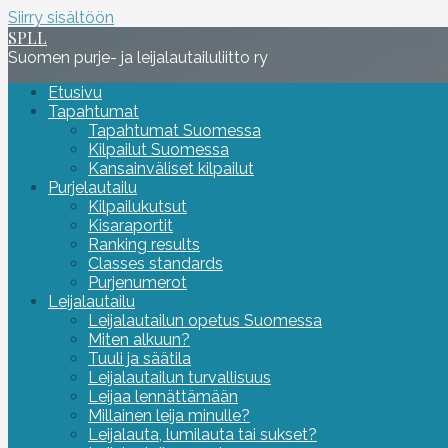
Siirry sisältöön
SPLL
Suomen purje- ja leijalautailuliitto ry
Etusivu
Tapahtumat
Tapahtumat Suomessa
Kilpailut Suomessa
Kansainväliset kilpailut
Purjelautailu
Kilpailukutsut
Kisaraportit
Ranking results
Classes standards
Purjenumerot
Leijalautailu
Leijalautailun opetus Suomessa
Miten alkuun?
Tuuli ja säätila
Leijalautailun turvallisuus
Leijaa lennättämään
Millainen leija minulle?
Leijalauta, lumilauta tai sukset?