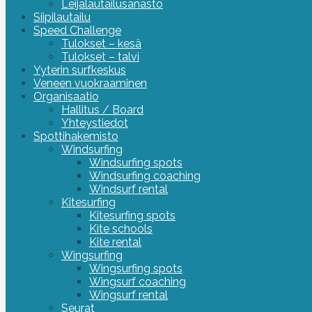
Leijalautailusanasto
Siipilautailu
Speed Challenge
Tulokset – kesä
Tulokset – talvi
Yyterin surfkeskus
Veneen vuokraaminen
Organisaatio
Hallitus / Board
Yhteystiedot
Spottihakemisto
Windsurfing
Windsurfing spots
Windsurfing coaching
Windsurf rental
Kitesurfing
Kitesurfing spots
Kite schools
Kite rental
Wingsurfing
Wingsurfing spots
Wingsurf coaching
Wingsurf rental
Seurat