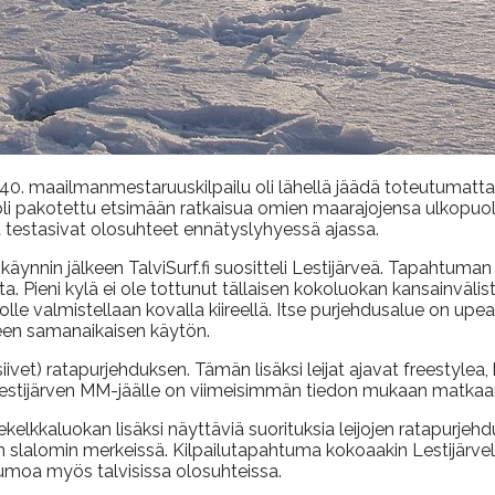
maailmanmestaruuskilpailu oli lähellä jäädä toteutumatta, si
jä oli pakotettu etsimään ratkaisua omien maarajojensa ulkopuo
ja testasivat olosuhteet ennätyslyhyessä ajassa.
ynnin jälkeen TalviSurf.fi suositteli Lestijärveä. Tapahtuman 
alta. Pieni kylä ei ole tottunut tällaisen kokoluokan kansainväl
tiolle valmistellaan kovalla kiireellä. Itse purjehdusalue on up
lueen samanaikaisen käytön.
ivet) ratapurjehduksen. Tämän lisäksi leijat ajavat freestylea, ke
estijärven MM-jäälle on viimeisimmän tiedon mukaan matkaamas
kelkkaluokan lisäksi näyttäviä suorituksia leijojen ratapurj
 slalomin merkeissä. Kilpailutapahtuma kokoaakin Lestijärvelle h
atkumoa myös talvisissa olosuhteissa.