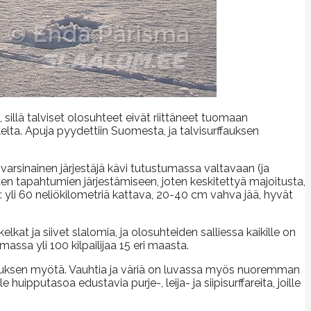
llä talviset olosuhteet eivät riittäneet tuomaan
lelta. Apuja pyydettiin Suomesta, ja talvisurffauksen
varsinainen järjestäjä kävi tutustumassa valtavaan (ja
isten tapahtumien järjestämiseen, joten keskitettyä majoitusta,
ea: yli 60 neliökilometriä kattava, 20-40 cm vahva jää, hyvät
lkat ja siivet slalomia, ja olosuhteiden salliessa kaikille on
sa yli 100 kilpailijaa 15 eri maasta.
ehduksen myötä. Vauhtia ja väriä on luvassa myös nuoremman
uipputasoa edustavia purje-, leija- ja siipisurffareita, joille