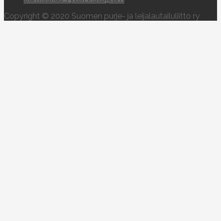
Copyright © 2020 Suomen purje- ja leijalautailuliitto ry