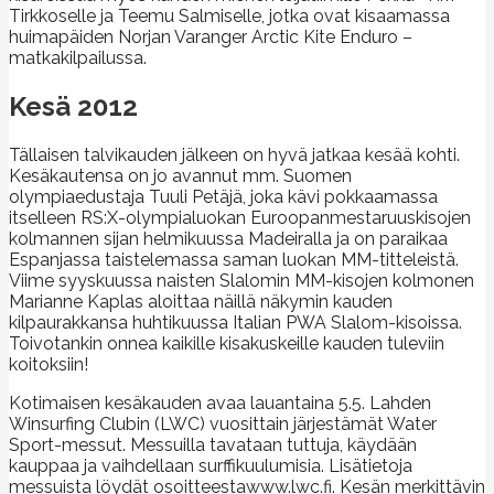
Tirkkoselle ja Teemu Salmiselle, jotka ovat kisaamassa
huimapäiden Norjan Varanger Arctic Kite Enduro –
matkakilpailussa.
Kesä 2012
Tällaisen talvikauden jälkeen on hyvä jatkaa kesää kohti.
Kesäkautensa on jo avannut mm. Suomen
olympiaedustaja Tuuli Petäjä, joka kävi pokkaamassa
itselleen RS:X-olympialuokan Euroopanmestaruuskisojen
kolmannen sijan helmikuussa Madeiralla ja on paraikaa
Espanjassa taistelemassa saman luokan MM-titteleistä.
Viime syyskuussa naisten Slalomin MM-kisojen kolmonen
Marianne Kaplas aloittaa näillä näkymin kauden
kilpaurakkansa huhtikuussa Italian PWA Slalom-kisoissa.
Toivotankin onnea kaikille kisakuskeille kauden tuleviin
koitoksiin!
Kotimaisen kesäkauden avaa lauantaina 5.5. Lahden
Winsurfing Clubin (LWC) vuosittain järjestämät Water
Sport-messut. Messuilla tavataan tuttuja, käydään
kauppaa ja vaihdellaan surffikuulumisia. Lisätietoja
messuista löydät osoitteestawww.lwc.fi. Kesän merkittävin