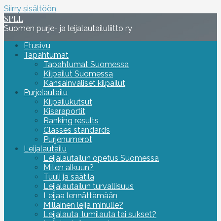
Siirry sisältöön
SPLL
Suomen purje- ja leijalautailuliitto ry
Etusivu
Tapahtumat
Tapahtumat Suomessa
Kilpailut Suomessa
Kansainväliset kilpailut
Purjelautailu
Kilpailukutsut
Kisaraportit
Ranking results
Classes standards
Purjenumerot
Leijalautailu
Leijalautailun opetus Suomessa
Miten alkuun?
Tuuli ja säätila
Leijalautailun turvallisuus
Leijaa lennättämään
Millainen leija minulle?
Leijalauta, lumilauta tai sukset?