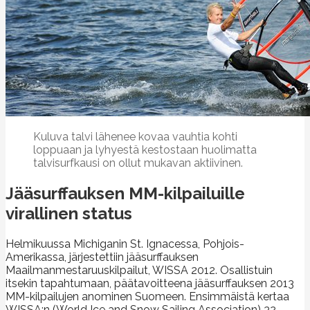
Kuluva talvi lähenee kovaa vauhtia kohti
loppuaan ja lyhyestä kestostaan huolimatta
talvisurfkausi on ollut mukavan aktiivinen.
Jääsurffauksen MM-kilpailuille
virallinen status
Helmikuussa Michiganin St. Ignacessa, Pohjois-
Amerikassa, järjestettiin jääsurffauksen
Maailmanmestaruuskilpailut, WISSA 2012. Osallistuin
itsekin tapahtumaan, päätavoitteena jääsurffauksen 2013
MM-kilpailujen anominen Suomeen. Ensimmäistä kertaa
WISSA:n (World Ice and Snow Sailing Association) 32-