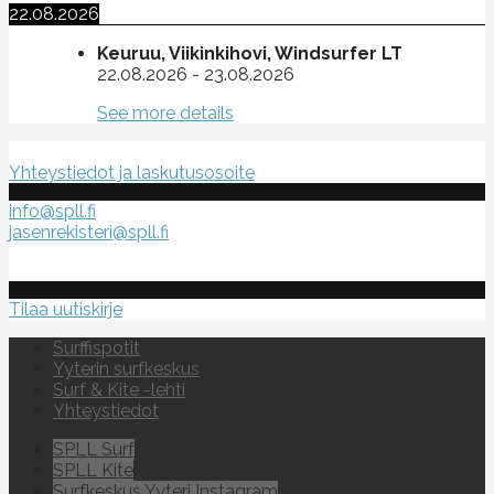
22.08.2026
Keuruu, Viikinkihovi, Windsurfer LT
22.08.2026
-
23.08.2026
See more details
Suomen purje- ja leijalautaliitto ry
Yhteystiedot ja laskutusosoite
info@spll.fi
jasenrekisteri@spll.fi
Tilaa uutiskirje
Surffispotit
Yyterin surfkeskus
Surf & Kite -lehti
Yhteystiedot
SPLL Surf
SPLL Kite
Surfkeskus Yyteri Instagram