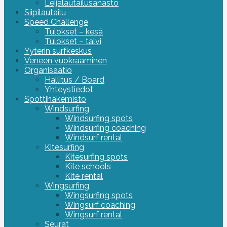
Leijalautailusanasto
Siipilautailu
Speed Challenge
Tulokset – kesä
Tulokset – talvi
Yyterin surfkeskus
Veneen vuokraaminen
Organisaatio
Hallitus / Board
Yhteystiedot
Spottihakemisto
Windsurfing
Windsurfing spots
Windsurfing coaching
Windsurf rental
Kitesurfing
Kitesurfing spots
Kite schools
Kite rental
Wingsurfing
Wingsurfing spots
Wingsurf coaching
Wingsurf rental
Seurat