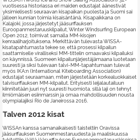
vuotisessa historiassa eri maiden edustajat äänestivät
yksimielisesti seuraavan kisapaikan puolesta ja Suomi sai
jälleen kunnian toimia kisaisäntänä. Kisapaikkana on
Kalajoki, jossa järjestetyt jääsurffauksen
Euroopanmestaruuskilpailut, Winter Windsurfing European
Open 2012, toimivat samalla MM-kisojen
kenraaliharjoituksena. Merkittävän tulevasta WISSA-
kisatapahtumasta tekee se, että prosessi kilpailun
saattamiselle viralliseksi MM-tittelin omaavaksi kilpailuksi
on käynnissä. Suomeen kilpailunjärjestäjämaana luotetaan
suuresti ja siksi tulevaan talvi-MM-tapahtumaan tulevat
myös IKA:n (International Kiteboarding Association)
edustajat seuraamaan, miten järjestetään korkealuokkaiset
talvisurffauksen MM-kilpailut. Erityisesti leijalautailuun
kiinnitetään juuri nyt suuresti huomiota, sillä laji on tehnyt
ilmiömäisen esiinmarssin ja omaa mahdollisuuden nousta
olympialajiksi Rio de Janeirossa 2016.
Talven 2012 kisat
WISSAn kanssa samanaikaisesti taisteltiin Oravissa
jääsurffauksen Suomenmestaruudesta ja maaliskuussa
tykitettiin jäällä jääsurffauksen Euroopanmestaruuskisoissa