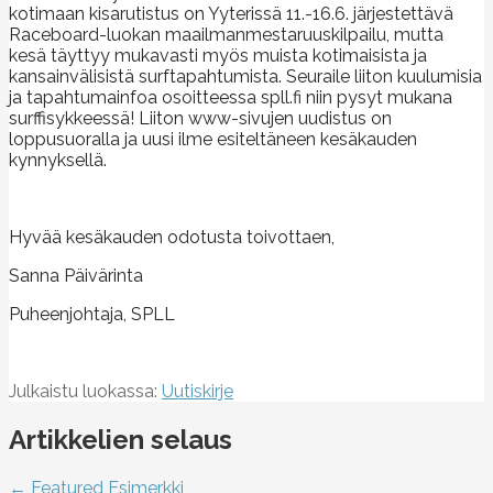
kotimaan kisarutistus on Yyterissä 11.-16.6. järjestettävä
Raceboard-luokan maailmanmestaruuskilpailu, mutta
kesä täyttyy mukavasti myös muista kotimaisista ja
kansainvälisistä surftapahtumista. Seuraile liiton kuulumisia
ja tapahtumainfoa osoitteessa spll.fi niin pysyt mukana
surffisykkeessä! Liiton www-sivujen uudistus on
loppusuoralla ja uusi ilme esiteltäneen kesäkauden
kynnyksellä.
Hyvää kesäkauden odotusta toivottaen,
Sanna Päivärinta
Puheenjohtaja, SPLL
Julkaistu luokassa:
Uutiskirje
Artikkelien selaus
← Featured Esimerkki