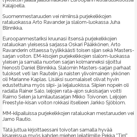
Kalajoella.
Suomenmestaruuden vei nimiinsä purjekelkkojen
rataluokassa Arto Ravander ja slalom-luokassa Juha
Blinnikka.
Euroopanmestariksi kruunasi itsensä purjekelkkojen
rataluokan yleisessä sarjassa Oskari Pääkkönen, Arto
Ravanderin ottaessa tyylikkäästi toisen sijan sekä Masters-
sarjan voiton. EM-kisojen purjekelkkojen slalom-luokassa
yleisen ja samalla nuorten sarjan kolmanneksi sijoittui
hienosti Daniel Blinnikka. Slalomin Masters-sarjan parhaat
tulokset veti Ian Rautelin ja naisten ylivoimainen ykkönen
oli Marianne Kaplas. Lisäksi suomalaiset olivat hyvin
edustettuina myös siipi- ja leijaluokissa. Siipien nopein oli
radalla Rainer Salo, leijojen rata-ajon suksisarjan voitti
Raimo Selen ja lumilautasarjan Mikko Toivonen. Leijojen
Freestyle-kisan voiton rokkasi itselleen Jarkko Sjöblom.
MM-kilpailuissa purjekelkkojen rataluokan mestaruuden vei
Jarno Rautio.
Tätä juttua kirjoittaessani toivotan samalla hyvää
kisareissua myös kahden miehen leijatiimille Pekka ”Tirri”