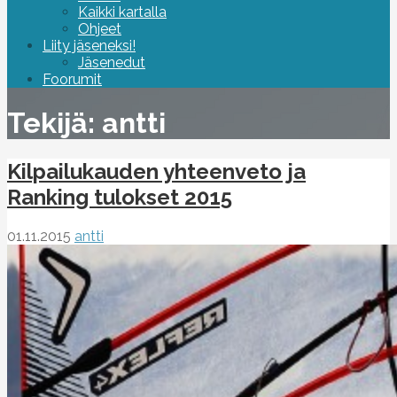
Kaikki kartalla
Ohjeet
Liity jäseneksi!
Jäsenedut
Foorumit
Tekijä: antti
Kilpailukauden yhteenveto ja
Ranking tulokset 2015
01.11.2015
antti