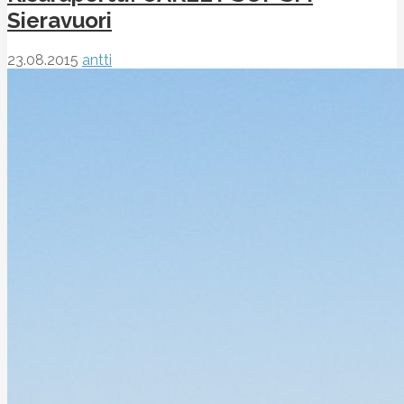
Sieravuori
23.08.2015
antti