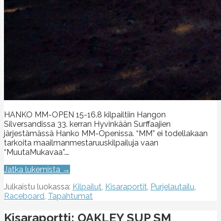
HANKO MM-OPEN 15-16.8 kilpailtiin Hangon
Silversandissa 33. kerran Hyvinkään Surffaajien
järjestämässä Hanko MM-Openissa. “MM” ei todellakaan
tarkoita maailmanmestaruuskilpailuja vaan
“MuutaMukavaa”.…
Jatka lukemista →
Julkaistu luokassa:
Kilpailut
,
Kisaraportit
,
Purjelautailu
,
Raceboard
,
Tapahtumat
Kisaraportti: OAKLEY SUP SM