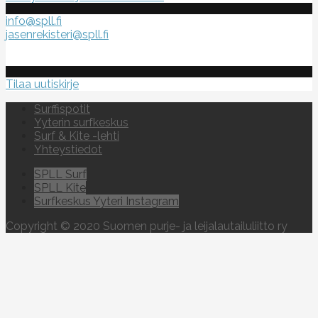
info@spll.fi
jasenrekisteri@spll.fi
Tilaa uutiskirje
Surffispotit
Yyterin surfkeskus
Surf & Kite -lehti
Yhteystiedot
SPLL Surf
SPLL Kite
Surfkeskus Yyteri Instagram
Copyright © 2020 Suomen purje- ja leijalautailuliitto ry