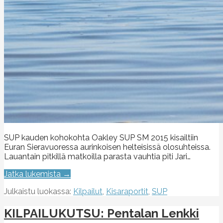
SUP kauden kohokohta Oakley SUP SM 2015 kisailtiin
Euran Sieravuoressa aurinkoisen helteisissä olosuhteissa.
Lauantain pitkillä matkoilla parasta vauhtia piti Jari…
Jatka lukemista →
Julkaistu luokassa:
Kilpailut
,
Kisaraportit
,
SUP
KILPAILUKUTSU: Pentalan Lenkki