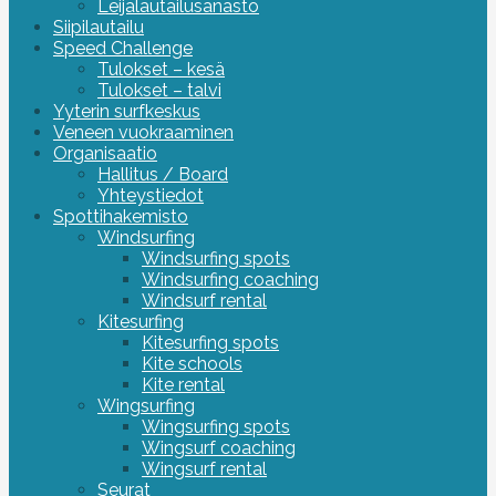
Leijalautailusanasto
Siipilautailu
Speed Challenge
Tulokset – kesä
Tulokset – talvi
Yyterin surfkeskus
Veneen vuokraaminen
Organisaatio
Hallitus / Board
Yhteystiedot
Spottihakemisto
Windsurfing
Windsurfing spots
Windsurfing coaching
Windsurf rental
Kitesurfing
Kitesurfing spots
Kite schools
Kite rental
Wingsurfing
Wingsurfing spots
Wingsurf coaching
Wingsurf rental
Seurat