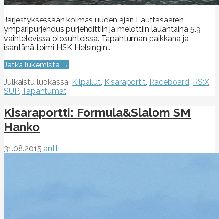
Järjestyksessään kolmas uuden ajan Lauttasaaren
ympäripurjehdus purjehdittiin ja melottiin lauantaina 5.9
vaihtelevissa olosuhteissa. Tapahtuman paikkana ja
isäntänä toimi HSK Helsingin…
Jatka lukemista →
Julkaistu luokassa:
Kilpailut
,
Kisaraportit
,
Raceboard
,
RS:X
,
SUP
,
Tapahtumat
Kisaraportti: Formula&Slalom SM
Hanko
31.08.2015
antti