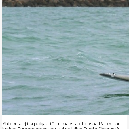
Yhteensä 41 kilpailijaa 10 eri maasta otti osaa Raceboard