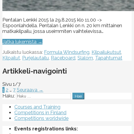
Pentalan Lenkki 2015 la 29.8.2015 klo 11.00 ->
Espoonlahdella. Pentalan Lenkki on n. 20 km mittainen
matkakilpailu, jossa useimmiten vaihtelevissa…
Jatka lukemista →
Julkaistu luokassa:
Formula Windsurfing
,
Kilpailukutsut
,
Kilpailut
,
Purjelautailu
,
Raceboard
,
Slalom
,
Tapahtumat
Artikkeli-navigointi
Sivu 1/7
1
2
…
7
Seuraava →
Haku:
Courses and Training
Competitions in Finland
Competitions worldwide
Events registrations links: