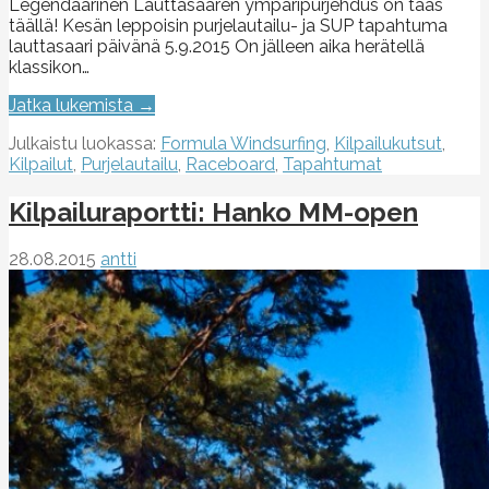
Legendaarinen Lauttasaaren ympäripurjehdus on taas
täällä! Kesän leppoisin purjelautailu- ja SUP tapahtuma
lauttasaari päivänä 5.9.2015 On jälleen aika herätellä
klassikon…
Jatka lukemista →
Julkaistu luokassa:
Formula Windsurfing
,
Kilpailukutsut
,
Kilpailut
,
Purjelautailu
,
Raceboard
,
Tapahtumat
Kilpailuraportti: Hanko MM-open
28.08.2015
antti