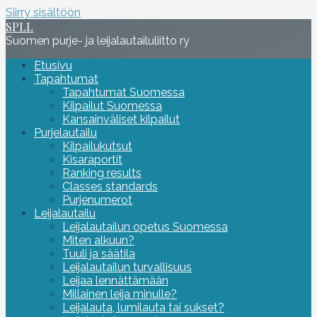
Siirry sisältöön
SPLL
Suomen purje- ja leijalautailuliitto ry
Etusivu
Tapahtumat
Tapahtumat Suomessa
Kilpailut Suomessa
Kansainväliset kilpailut
Purjelautailu
Kilpailukutsut
Kisaraportit
Ranking results
Classes standards
Purjenumerot
Leijalautailu
Leijalautailun opetus Suomessa
Miten alkuun?
Tuuli ja säätila
Leijalautailun turvallisuus
Leijaa lennättämään
Millainen leija minulle?
Leijalauta, lumilauta tai sukset?