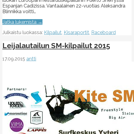
luokan Euroopanmestaruuskilpailuihin Puerto Sherryssä
Espanjan Cadizissa. Vantaalainen 22-vuotias Aleksandra
Blinnikka voitti…
Jatka lukemista →
Julkaistu luokassa:
Kilpailut
,
Kisaraportit
,
Raceboard
Leijalautailun SM-kilpailut 2015
17.09.2015
antti