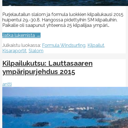
Purjelautailun slalom ja formula luokkien kilpailukausi 2015
huipentui 29.-30.8. Hangossa pidettyihin SM kilpailuihin.
Paikalle oli saapunut yhteensä 25 kilpailijaa ympäri…
Jatka lukemista →
Julkaistu luokassa:
Formula Windsurfing
,
Kilpailut
,
Kisaraportit
,
Slalom
Kilpailukutsu: Lauttasaaren
ympäripurjehdus 2015
antti