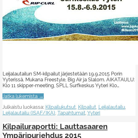
Leijalautailun SM-kilpailut järjestetään 19.9.2015 Porin
Yyterissä. Mukana Freestyle, Big Air ja Slalom. AIKATAULU:
Klo 11 skipper-meeting, SPLL Surfkeskus Yyteri Klo…
Jatka lukemista →
Julkaistu luokassa:
Kilpailukutsut
,
Kilpailut
,
Leijalautailu
,
Leijalautailu (ISAF/IKA)
,
Tapahtumat
,
Yyteri
Kilpailuraportti: Lauttasaaren
Ympäripurjehdus 2015