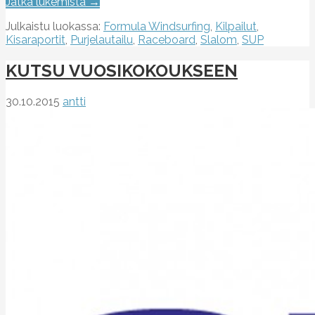
Jatka lukemista →
Julkaistu luokassa:
Formula Windsurfing
,
Kilpailut
,
Kisaraportit
,
Purjelautailu
,
Raceboard
,
Slalom
,
SUP
KUTSU VUOSIKOKOUKSEEN
30.10.2015
antti