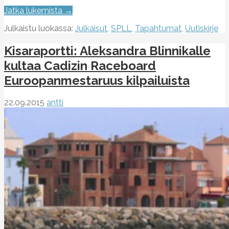
Jatka lukemista →
Julkaistu luokassa:
Julkaisut
,
SPLL
,
Tapahtumat
,
Uutiskirje
Kisaraportti: Aleksandra Blinnikalle
kultaa Cadizin Raceboard
Euroopanmestaruus kilpailuista
22.09.2015
antti