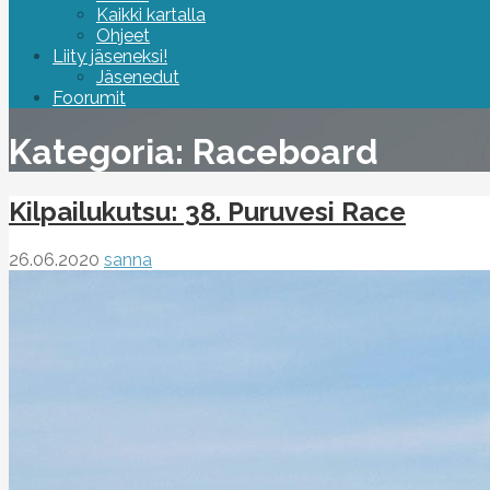
Kaikki kartalla
Ohjeet
Liity jäseneksi!
Jäsenedut
Foorumit
Kategoria: Raceboard
Kilpailukutsu: 38. Puruvesi Race
26.06.2020
sanna