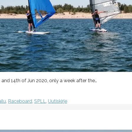
 and 14th of Jun 2020, only a week after the…
ilu
,
Raceboard
,
SPLL
,
Uutiskirje