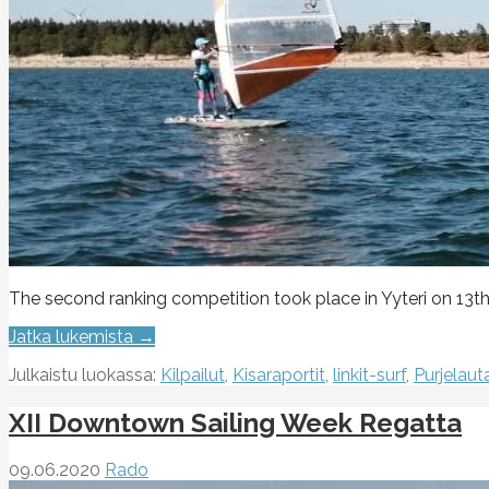
The second ranking competition took place in Yyteri on 13th
Jatka lukemista →
Julkaistu luokassa:
Kilpailut
,
Kisaraportit
,
linkit-surf
,
Purjelauta
XII Downtown Sailing Week Regatta
09.06.2020
Rado