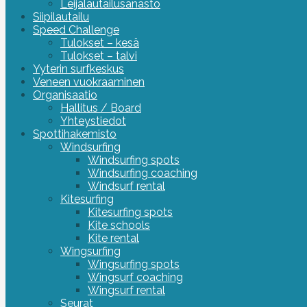
Leijalautailusanasto
Siipilautailu
Speed Challenge
Tulokset – kesä
Tulokset – talvi
Yyterin surfkeskus
Veneen vuokraaminen
Organisaatio
Hallitus / Board
Yhteystiedot
Spottihakemisto
Windsurfing
Windsurfing spots
Windsurfing coaching
Windsurf rental
Kitesurfing
Kitesurfing spots
Kite schools
Kite rental
Wingsurfing
Wingsurfing spots
Wingsurf coaching
Wingsurf rental
Seurat