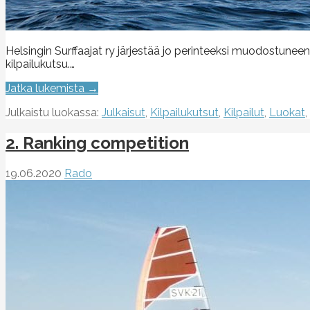
Helsingin Surffaajat ry järjestää jo perinteeksi muodostun
kilpailukutsu.…
Jatka lukemista →
Julkaistu luokassa:
Julkaisut
,
Kilpailukutsut
,
Kilpailut
,
Luokat
,
2. Ranking competition
19.06.2020
Rado