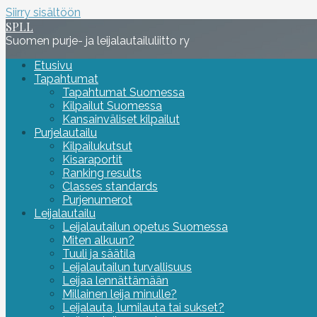
Siirry sisältöön
SPLL
Suomen purje- ja leijalautailuliitto ry
Etusivu
Tapahtumat
Tapahtumat Suomessa
Kilpailut Suomessa
Kansainväliset kilpailut
Purjelautailu
Kilpailukutsut
Kisaraportit
Ranking results
Classes standards
Purjenumerot
Leijalautailu
Leijalautailun opetus Suomessa
Miten alkuun?
Tuuli ja säätila
Leijalautailun turvallisuus
Leijaa lennättämään
Millainen leija minulle?
Leijalauta, lumilauta tai sukset?