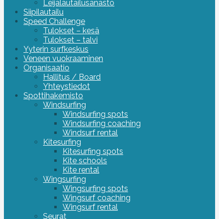
Leijalautailusanasto
Siipilautailu
Speed Challenge
Tulokset – kesä
Tulokset – talvi
Yyterin surfkeskus
Veneen vuokraaminen
Organisaatio
Hallitus / Board
Yhteystiedot
Spottihakemisto
Windsurfing
Windsurfing spots
Windsurfing coaching
Windsurf rental
Kitesurfing
Kitesurfing spots
Kite schools
Kite rental
Wingsurfing
Wingsurfing spots
Wingsurf coaching
Wingsurf rental
Seurat