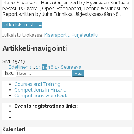
Place: Silversand HankoOrganized by Hyvinkään Surffaajat
ryResults Overall, Open, Raceboard, Techno & Windsurfer
Report written by Juha Blinnikka. Järjestyksessään 38.…
Jatka lukemista →
Julkaistu luokassa:
Kisaraportit
,
Purjelautailu
Artikkeli-navigointi
Sivu 15/17
← Edellinen
1
…
14
15
16
17
Seuraava →
Haku:
Courses and Training
Competitions in Finland
Competitions worldwide
Events registrations links:
Kalenteri