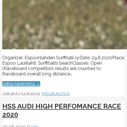
Organizer: Espoonlahden Surffitalli r.y.Date: 29.8.2020Place:
Espoo Laurilahti, Surffitalli’s beachClasses: Open
(Raceboard competitors results are counted to
Raceboard overall long distance…
Jatka lukemista →
Julkaistu luokassa:
Kilpailukutsut
HSS AUDI HIGH PERFOMANCE RACE
2020
20.08.2020
Rado