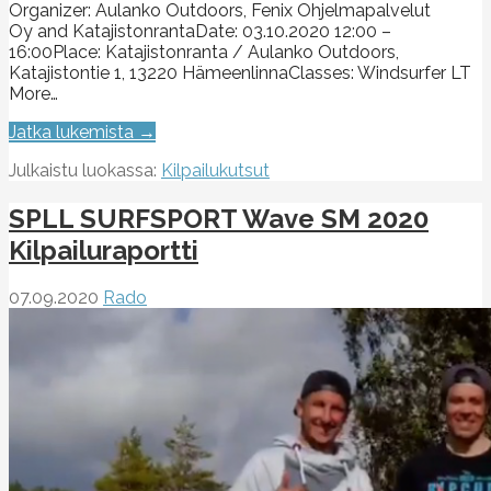
Organizer: Aulanko Outdoors, Fenix Ohjelmapalvelut
Oy and KatajistonrantaDate: 03.10.2020 12:00 –
16:00Place: Katajistonranta / Aulanko Outdoors,
Katajistontie 1, 13220 HämeenlinnaClasses: Windsurfer LT
More…
Jatka lukemista →
Julkaistu luokassa:
Kilpailukutsut
SPLL SURFSPORT Wave SM 2020
Kilpailuraportti
07.09.2020
Rado