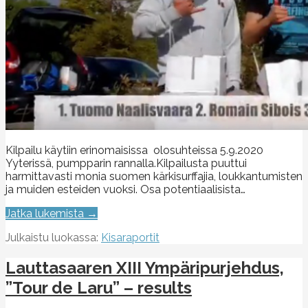
Kilpailu käytiin erinomaisissa olosuhteissa 5.9.2020
Yyterissä, pumpparin rannalla.Kilpailusta puuttui
harmittavasti monia suomen kärkisurffajia, loukkantumisten
ja muiden esteiden vuoksi. Osa potentiaalisista…
Jatka lukemista →
Julkaistu luokassa:
Kisaraportit
Lauttasaaren XIII Ympäripurjehdus,
”Tour de Laru” – results