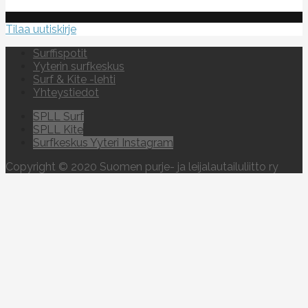
Tilaa uutiskirje
Surffispotit
Yyterin surfkeskus
Surf & Kite -lehti
Yhteystiedot
SPLL Surf
SPLL Kite
Surfkeskus Yyteri Instagram
Copyright © 2020 Suomen purje- ja leijalautailuliitto ry