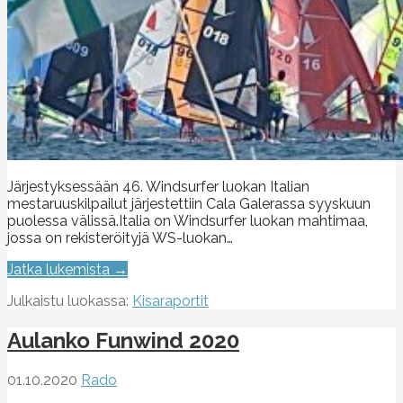
Järjestyksessään 46. Windsurfer luokan Italian
mestaruuskilpailut järjestettiin Cala Galerassa syyskuun
puolessa välissä.Italia on Windsurfer luokan mahtimaa,
jossa on rekisteröityjä WS-luokan…
Jatka lukemista →
Julkaistu luokassa:
Kisaraportit
Aulanko Funwind 2020
01.10.2020
Rado