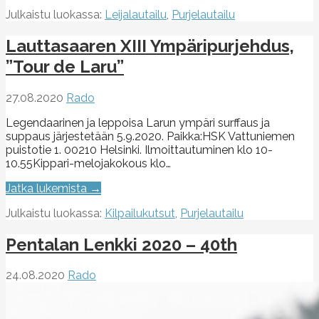
Julkaistu luokassa:
Leijalautailu
,
Purjelautailu
Lauttasaaren XIII Ympäripurjehdus,
”Tour de Laru”
27.08.2020
Rado
Legendaarinen ja leppoisa Larun ympäri surffaus ja
suppaus järjestetään 5.9.2020. Paikka:HSK Vattuniemen
puistotie 1. 00210 Helsinki. Ilmoittautuminen klo 10-
10.55Kippari-melojakokous klo…
Jatka lukemista →
Julkaistu luokassa:
Kilpailukutsut
,
Purjelautailu
Pentalan Lenkki 2020 – 40th
24.08.2020
Rado