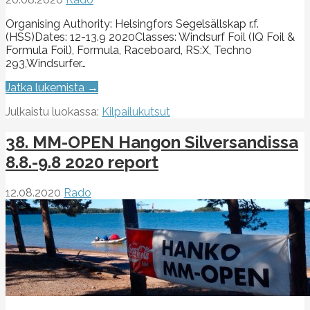
Organising Authority: Helsingfors Segelsällskap r.f.
(HSS)Dates: 12-13.9 2020Classes: Windsurf Foil (IQ Foil &
Formula Foil), Formula, Raceboard, RS:X, Techno
293,Windsurfer…
Jatka lukemista →
Julkaistu luokassa:
Kilpailukutsut
38. MM-OPEN Hangon Silversandissa
8.8.-9.8 2020 report
12.08.2020
Rado