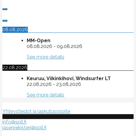
08.08.2026
MM-Open
08.08.2026
-
09.08.2026
See more details
22.08.2026
Keuruu, Viikinkihovi, Windsurfer LT
22.08.2026
-
23.08.2026
See more details
Suomen purje- ja leijalautaliitto ry
Yhteystiedot ja laskutusosoite
info@spll.fi
jasenrekisteri@spll.fi