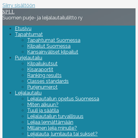
Siirry sisältöön
SPLL
Suomen purje- ja leijalautailuliitto ry
Etusivu
Tapahtumat
Tapahtumat Suomessa
Kilpailut Suomessa
Kansainväliset kilpailut
Purjelautailu
Kilpailukutsut
Kisaraportit
Ranking results
Classes standards
Purjenumerot
Leijalautailu
Leijalautailun opetus Suomessa
Miten alkuun?
Tuuli ja säätila
Leijalautailun turvallisuus
Leijaa lennättämään
Millainen leija minulle?
Leijalauta, lumilauta tai sukset?