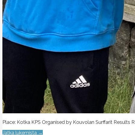
Place: Kotka KPS Organised by Kouvolan Surffarit Results Ra
Jatka lukemista →