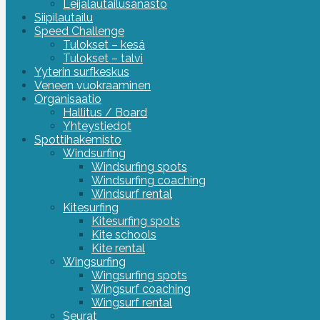
Leijalautailusanasto
Siipilautailu
Speed Challenge
Tulokset – kesä
Tulokset – talvi
Yyterin surfkeskus
Veneen vuokraaminen
Organisaatio
Hallitus / Board
Yhteystiedot
Spottihakemisto
Windsurfing
Windsurfing spots
Windsurfing coaching
Windsurf rental
Kitesurfing
Kitesurfing spots
Kite schools
Kite rental
Wingsurfing
Wingsurfing spots
Wingsurf coaching
Wingsurf rental
Seurat