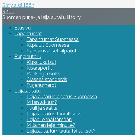
Siirry sisältöön
SPLL
Suomen purje- ja leijalautailuliitto ry
Etusivu
Tapahtumat
Tapahtumat Suomessa
Kilpailut Suomessa
Kansainväliset kilpailut
Purjelautailu
Kilpailukutsut
Kisaraportit
Ranking results
Classes standards
Purjenumerot
Leijalautailu
Leijalautailun opetus Suomessa
Miten alkuun?
Tuuli ja säätila
Leijalautailun turvallisuus
Leijaa lennättämään
Millainen leija minulle?
Leijalauta, lumilauta tai sukset?