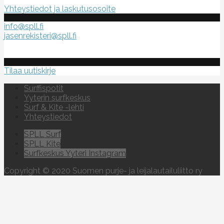
Yhteystiedot ja laskutusosoite
info@spll.fi
jasenrekisteri@spll.fi
Tilaa uutiskirje
Surffispotit
Yyterin surfkeskus
Surf & Kite -lehti
Yhteystiedot
SPLL Surf
SPLL Kite
Surfkeskus Yyteri Instagram
Copyright © 2020 Suomen purje- ja leijalautailuliitto ry