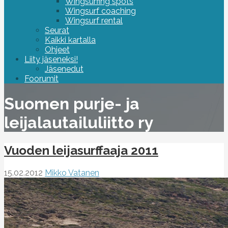
Wingsurfing spots
Wingsurf coaching
Wingsurf rental
Seurat
Kaikki kartalla
Ohjeet
Liity jäseneksi!
Jäsenedut
Foorumit
Suomen purje- ja
leijalautailuliitto ry
Vuoden leijasurffaaja 2011
15.02.2012
Mikko Vatanen