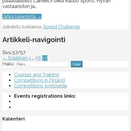
pääasiallisesti Laineet.fi sekä Rautio Sports. Hyvän
vastaanoton ja…
Jatka lukemista →
Julkaistu luokassa:
Speed Challenge
Artikkeli-navigointi
Sivu 57/57
← Edellinen
1
…
56
57
Haku:
Courses and Training
Competitions in Finland
Competitions worldwide
Events registrations links:
Kalenteri