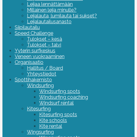
Leijaa lennättämään
Millainen leija minulle?
Leijalauta, lumilauta tai sukset?
Leijalautailusanasto
Siipilautailu
Speed Challenge
Tulokset – kesä
Tulokset – talvi
Yyterin surfkeskus
Veneen vuokraaminen
Organisaatio
Hallitus / Board
Yhteystiedot
Spottihakemisto
Windsurfing
Windsurfing spots
Windsurfing coaching
Windsurf rental
Kitesurfing
Kitesurfing spots
Kite schools
Kite rental
Wingsurfing