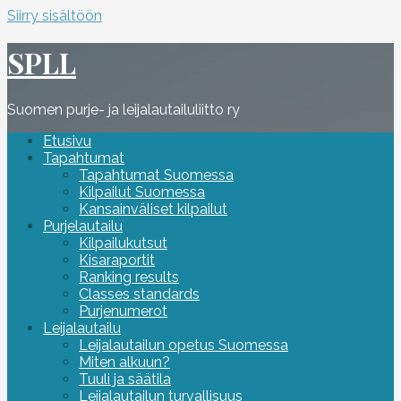
Siirry sisältöön
SPLL
Suomen purje- ja leijalautailuliitto ry
Etusivu
Tapahtumat
Tapahtumat Suomessa
Kilpailut Suomessa
Kansainväliset kilpailut
Purjelautailu
Kilpailukutsut
Kisaraportit
Ranking results
Classes standards
Purjenumerot
Leijalautailu
Leijalautailun opetus Suomessa
Miten alkuun?
Tuuli ja säätila
Leijalautailun turvallisuus