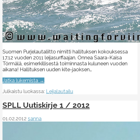
Suomen Purjelautaliitto nimitti hallituksen kokouksessa
17.12 vuoden 2011 leijasurffaajan. Onnea Saara-Kaisa
Törmälä, esimerkillisestä toiminnasta kuluneen vuoden
aikana! Hallituksen uuden kite-jaoksen…
Jatka lukemista →
Julkaistu luokassa:
Leijalautailu
SPLL Uutiskirje 1 / 2012
01.02.2012
sanna